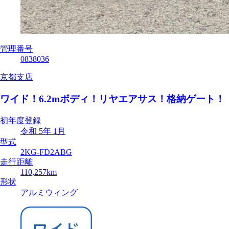
管理番号
0838036
京都支店
ワイド！6.2mボディ！リヤエアサス！格納ゲート！
初年度登録
令和 5年 1月
型式
2KG-FD2ABG
走行距離
110,257km
形状
アルミウィング