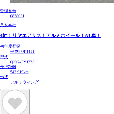
管理番号
0838031
八女本社
4軸！リヤエアサス！アルミホイール！AT車！
初年度登録
平成27年11月
型式
QKG-CYJ77A
走行距離
543,919km
形状
アルミウィング