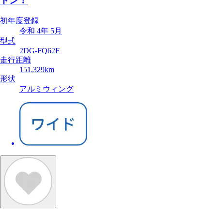
トン！
初年度登録
令和 4年 5月
型式
2DG-FQ62F
走行距離
151,329km
形状
アルミウィング