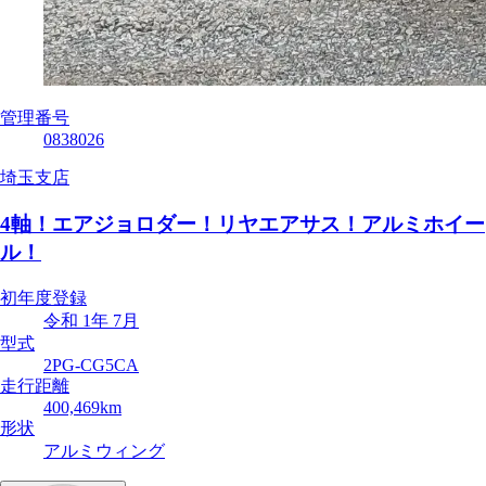
管理番号
0838026
埼玉支店
4軸！エアジョロダー！リヤエアサス！アルミホイー
ル！
初年度登録
令和 1年 7月
型式
2PG-CG5CA
走行距離
400,469km
形状
アルミウィング