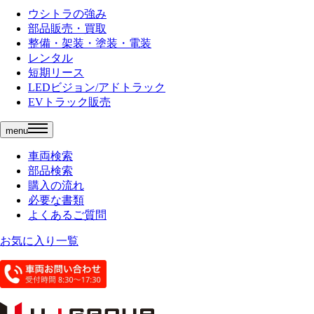
ウシトラの強み
部品販売・買取
整備・架装・塗装・電装
レンタル
短期リース
LEDビジョン/アドトラック
EVトラック販売
menu
車両検索
部品検索
購入の流れ
必要な書類
よくあるご質問
お気に入り一覧