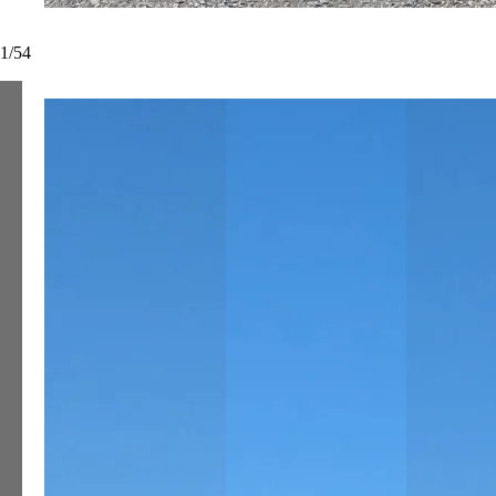
1
/
54