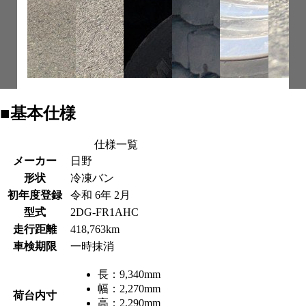
■基本仕様
仕様一覧
メーカー
日野
形状
冷凍バン
初年度登録
令和 6年 2月
型式
2DG-FR1AHC
走行距離
418,763km
車検期限
一時抹消
長：
9,340mm
幅：
2,270mm
荷台内寸
高：
2,290mm