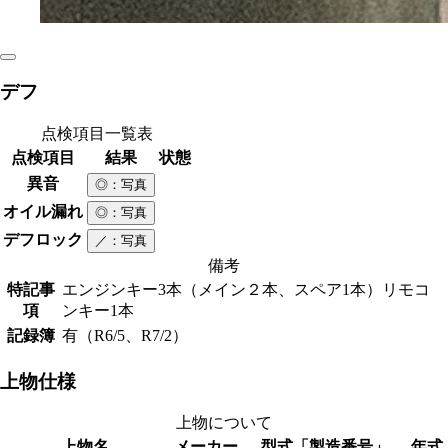
デフ
点検項目一覧表
点検項目
結果
状態
異音
◎
：写真
オイル漏れ
◎
：写真
デフロック
／
：写真
備考
特記事
エンジンキー3本（メイン２本、スペア1本）リモコ
項
ンキー1本
記録簿
有（R6/5、R7/2）
上物仕様
上物について
上物名
メーカー
型式「製造番号」
年式