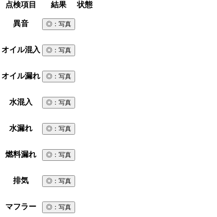
点検項目
結果
状態
異音
◎
：写真
オイル混入
◎
：写真
オイル漏れ
◎
：写真
水混入
◎
：写真
水漏れ
◎
：写真
燃料漏れ
◎
：写真
排気
◎
：写真
マフラー
◎
：写真