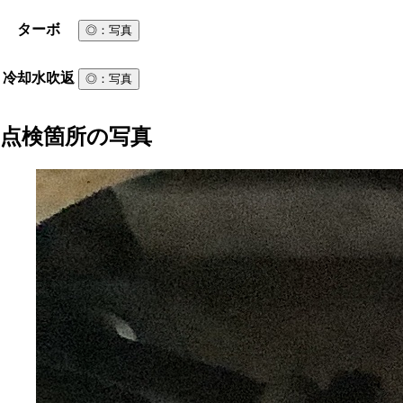
ターボ
◎
：写真
冷却水吹返
◎
：写真
点検箇所の写真