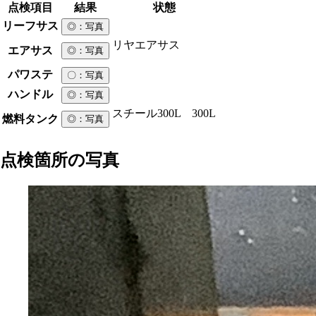
点検項目
結果
状態
リーフサス
◎
：写真
リヤエアサス
エアサス
◎
：写真
パワステ
〇
：写真
ハンドル
◎
：写真
スチール
300L 300L
燃料タンク
◎
：写真
点検箇所の写真