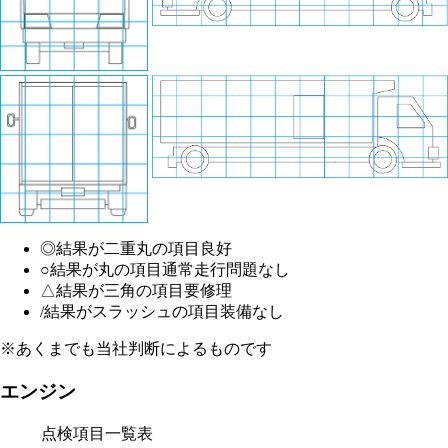
◎
結果が二重丸の項目
良好
○
結果が丸の項目
通常走行問題なし
△
結果が三角の項目
要修理
/
結果がスラッシュの項目
装備なし
※あくまでも当社判断によるものです
エンジン
点検項目一覧表