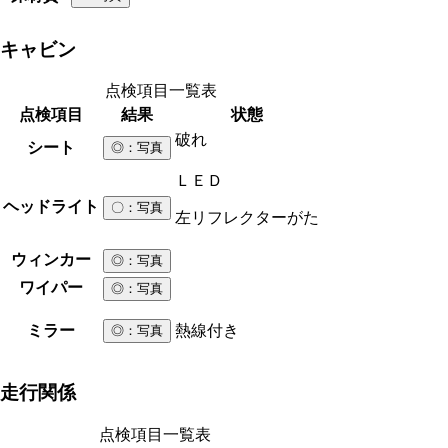
キャビン
点検項目一覧表
点検項目
結果
状態
破れ
シート
◎
：写真
ＬＥＤ
ヘッドライト
〇
：写真
左リフレクターがた
ウィンカー
◎
：写真
ワイパー
◎
：写真
ミラー
熱線付き
◎
：写真
走行関係
点検項目一覧表