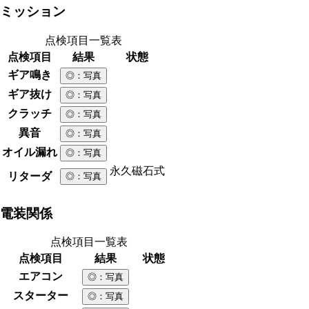
ミッション
点検項目一覧表
点検項目
結果
状態
ギア鳴き
◎
：写真
ギア抜け
◎
：写真
クラッチ
◎
：写真
異音
◎
：写真
オイル漏れ
◎
：写真
永久磁石式
リターダ
◎
：写真
電装関係
点検項目一覧表
点検項目
結果
状態
エアコン
◎
：写真
スターター
◎
：写真