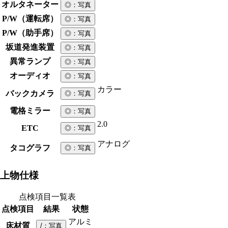
オルタネーター
◎
：写真
P/W（運転席）
◎
：写真
P/W（助手席）
◎
：写真
坂道発進装置
◎
：写真
異常ランプ
◎
：写真
オーディオ
◎
：写真
カラー
バックカメラ
◎
：写真
電格ミラー
◎
：写真
2.0
ETC
◎
：写真
アナログ
タコグラフ
◎
：写真
上物仕様
点検項目一覧表
点検項目
結果
状態
アルミ
床材質
/
：写真