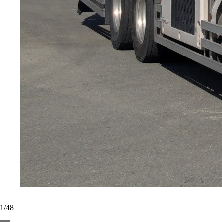
1
/
48