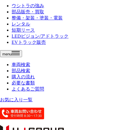
ウシトラの強み
部品販売・買取
整備・架装・塗装・電装
レンタル
短期リース
LEDビジョン/アドトラック
EVトラック販売
menu
車両検索
部品検索
購入の流れ
必要な書類
よくあるご質問
お気に入り一覧