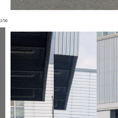
1
/
50