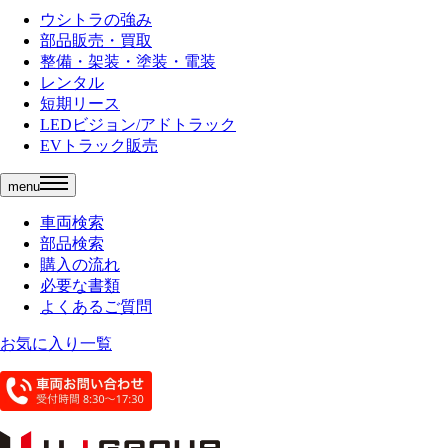
ウシトラの強み
部品販売・買取
整備・架装・塗装・電装
レンタル
短期リース
LEDビジョン/アドトラック
EVトラック販売
menu
車両検索
部品検索
購入の流れ
必要な書類
よくあるご質問
お気に入り一覧