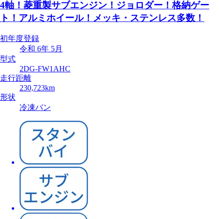
4軸！菱重製サブエンジン！ジョロダー！格納ゲー
ト！アルミホイール！メッキ・ステンレス多数！
初年度登録
令和 6年 5月
型式
2DG-FW1AHC
走行距離
230,723km
形状
冷凍バン