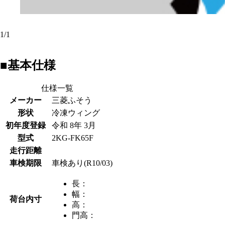
1
/
1
■基本仕様
仕様一覧
メーカー
三菱ふそう
形状
冷凍ウィング
初年度登録
令和 8年 3月
型式
2KG-FK65F
走行距離
車検期限
車検あり(R10/03)
長：
幅：
荷台内寸
高：
門高：