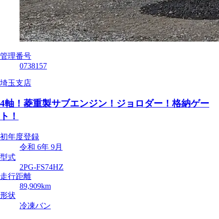
管理番号
0738157
埼玉支店
4軸！菱重製サブエンジン！ジョロダー！格納ゲー
ト！
初年度登録
令和 6年 9月
型式
2PG-FS74HZ
走行距離
89,909km
形状
冷凍バン