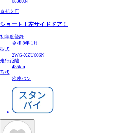
0838034
京都支店
ショート！左サイドドア！
初年度登録
令和 8年 1月
型式
2WG-XZU606N
走行距離
485km
形状
冷凍バン