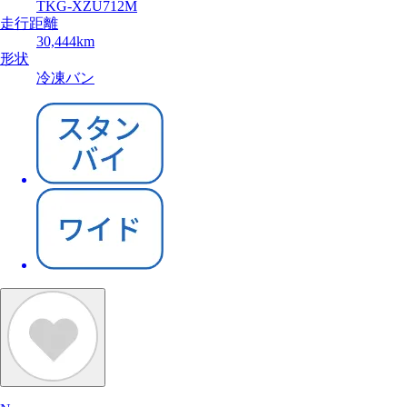
TKG-XZU712M
走行距離
30,444km
形状
冷凍バン