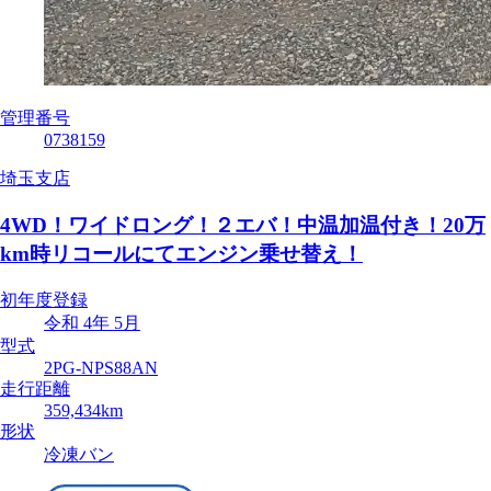
管理番号
0738159
埼玉支店
4WD！ワイドロング！２エバ！中温加温付き！20万
km時リコールにてエンジン乗せ替え！
初年度登録
令和 4年 5月
型式
2PG-NPS88AN
走行距離
359,434km
形状
冷凍バン