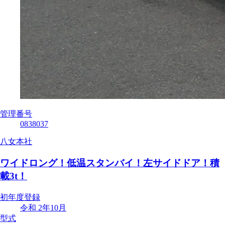
管理番号
0838037
八女本社
ワイドロング！低温スタンバイ！左サイドドア！積
載3t！
初年度登録
令和 2年10月
型式