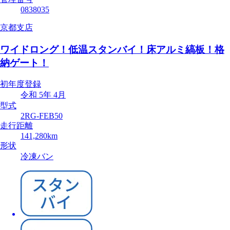
0838035
京都支店
ワイドロング！低温スタンバイ！床アルミ縞板！格
納ゲート！
初年度登録
令和 5年 4月
型式
2RG-FEB50
走行距離
141,280km
形状
冷凍バン