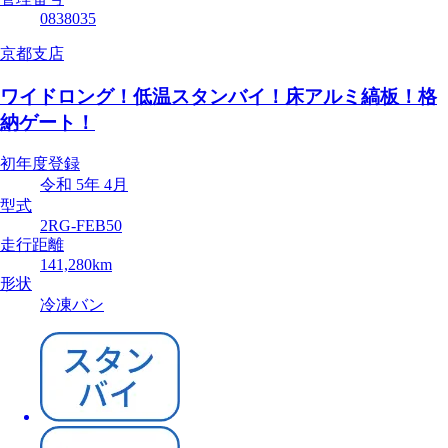
0838035
京都支店
ワイドロング！低温スタンバイ！床アルミ縞板！格
納ゲート！
初年度登録
令和 5年 4月
型式
2RG-FEB50
走行距離
141,280km
形状
冷凍バン