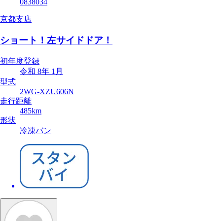
0838034
京都支店
ショート！左サイドドア！
初年度登録
令和 8年 1月
型式
2WG-XZU606N
走行距離
485km
形状
冷凍バン