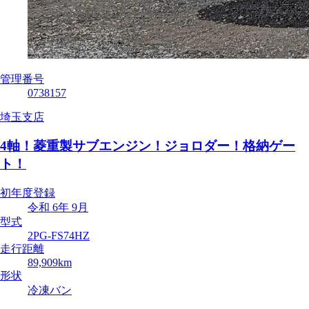
管理番号
0738157
埼玉支店
4軸！菱重製サブエンジン！ジョロダー！格納ゲー
ト！
初年度登録
令和 6年 9月
型式
2PG-FS74HZ
走行距離
89,909km
形状
冷凍バン