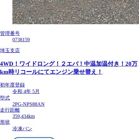
管理番号
0738159
埼玉支店
4WD！ワイドロング！２エバ！中温加温付き！20万
km時リコールにてエンジン乗せ替え！
初年度登録
令和 4年 5月
型式
2PG-NPS88AN
走行距離
359,434km
形状
冷凍バン