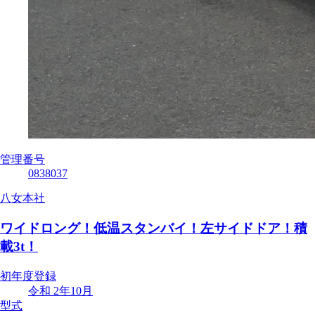
管理番号
0838037
八女本社
ワイドロング！低温スタンバイ！左サイドドア！積
載3t！
初年度登録
令和 2年10月
型式