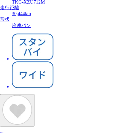
TKG-XZU712M
走行距離
30,444km
形状
冷凍バン