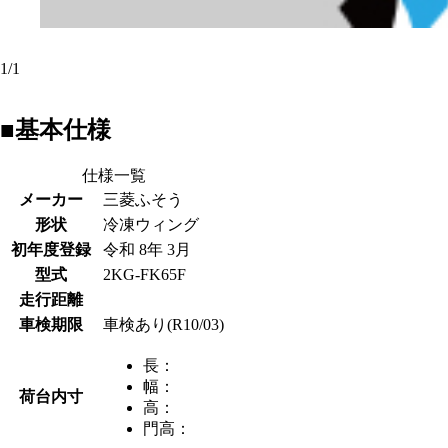
1
/
1
■基本仕様
仕様一覧
メーカー
三菱ふそう
形状
冷凍ウィング
初年度登録
令和 8年 3月
型式
2KG-FK65F
走行距離
車検期限
車検あり(R10/03)
長：
幅：
荷台内寸
高：
門高：