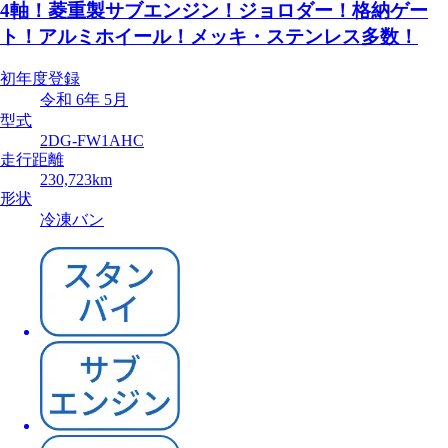
4軸！菱重製サブエンジン！ジョロダー！格納ゲー
ト！アルミホイール！メッキ・ステンレス多数！
初年度登録
令和 6年 5月
型式
2DG-FW1AHC
走行距離
230,723km
形状
冷凍バン