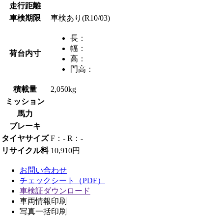
走行距離
車検期限
車検あり(R10/03)
長：
幅：
荷台内寸
高：
門高：
積載量
2,050kg
ミッション
馬力
ブレーキ
タイヤサイズ
F：- R：-
リサイクル料
10,910円
お問い合わせ
チェックシート（PDF）
車検証ダウンロード
車両情報印刷
写真一括印刷