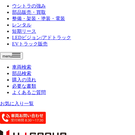
ウシトラの強み
部品販売・買取
整備・架装・塗装・電装
レンタル
短期リース
LEDビジョン/アドトラック
EVトラック販売
menu
車両検索
部品検索
購入の流れ
必要な書類
よくあるご質問
お気に入り一覧