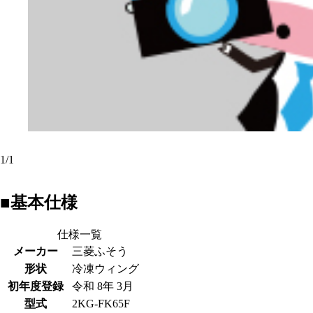
1
/
1
■基本仕様
仕様一覧
メーカー
三菱ふそう
形状
冷凍ウィング
初年度登録
令和 8年 3月
型式
2KG-FK65F