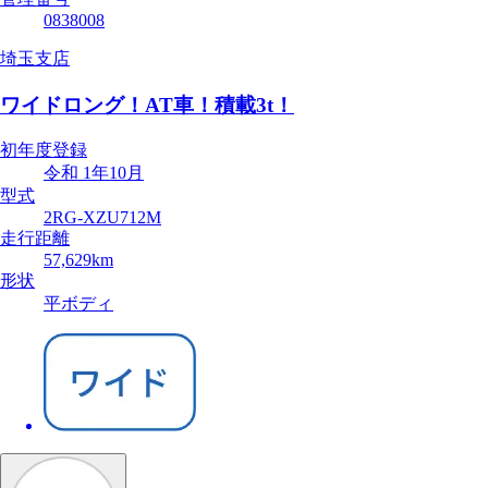
0838008
埼玉支店
ワイドロング！AT車！積載3t！
初年度登録
令和 1年10月
型式
2RG-XZU712M
走行距離
57,629km
形状
平ボディ