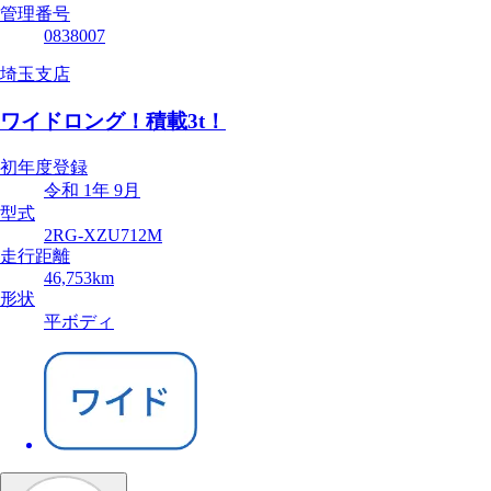
管理番号
0838007
埼玉支店
ワイドロング！積載3t！
初年度登録
令和 1年 9月
型式
2RG-XZU712M
走行距離
46,753km
形状
平ボディ