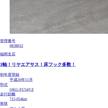
管理番号
0838032
福岡支店
3軸！リヤエアサス！床フック多数！
初年度登録
平成26年11月
型式
QKG-FU54VZ
走行距離
715,054km
形状