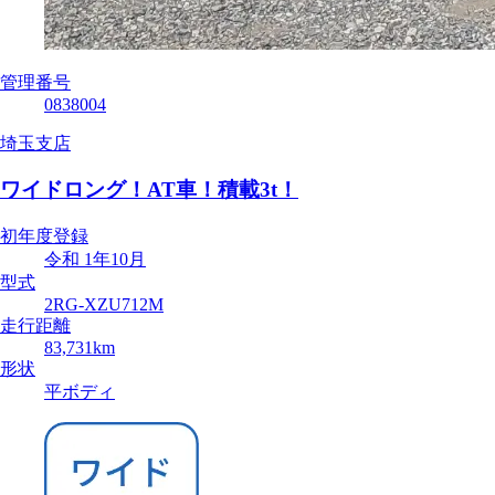
管理番号
0838004
埼玉支店
ワイドロング！AT車！積載3t！
初年度登録
令和 1年10月
型式
2RG-XZU712M
走行距離
83,731km
形状
平ボディ