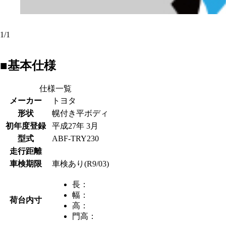
1
/
1
■基本仕様
仕様一覧
メーカー
トヨタ
形状
幌付き平ボディ
初年度登録
平成27年 3月
型式
ABF-TRY230
走行距離
車検期限
車検あり(R9/03)
長：
幅：
荷台内寸
高：
門高：