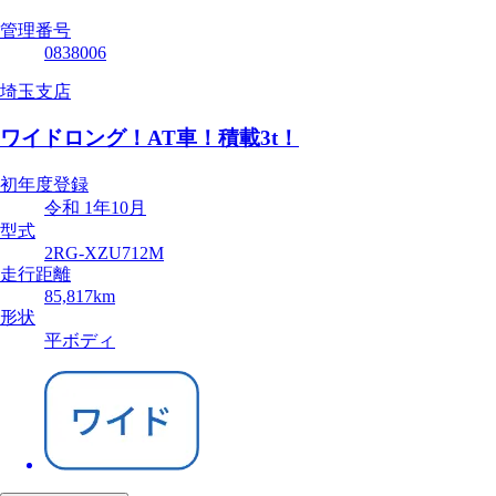
管理番号
0838006
埼玉支店
ワイドロング！AT車！積載3t！
初年度登録
令和 1年10月
型式
2RG-XZU712M
走行距離
85,817km
形状
平ボディ