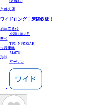
0838039
京都支店
ワイドロング！床縞鉄板！
初年度登録
令和 1年 8月
型式
TPG-NPR85AR
走行距離
54,676km
形状
平ボディ