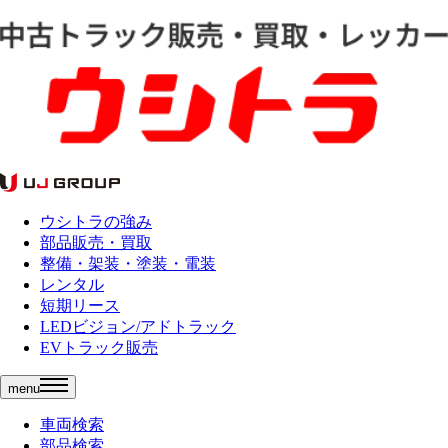
ウシトラの強み
部品販売・買取
整備・架装・塗装・電装
レンタル
短期リース
LEDビジョン/アドトラック
EVトラック販売
menu
車両検索
部品検索