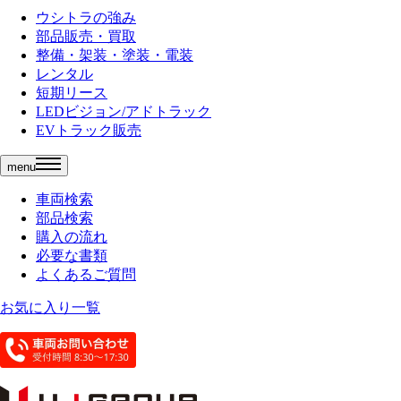
ウシトラの強み
部品販売・買取
整備・架装・塗装・電装
レンタル
短期リース
LEDビジョン/アドトラック
EVトラック販売
menu
車両検索
部品検索
購入の流れ
必要な書類
よくあるご質問
お気に入り一覧