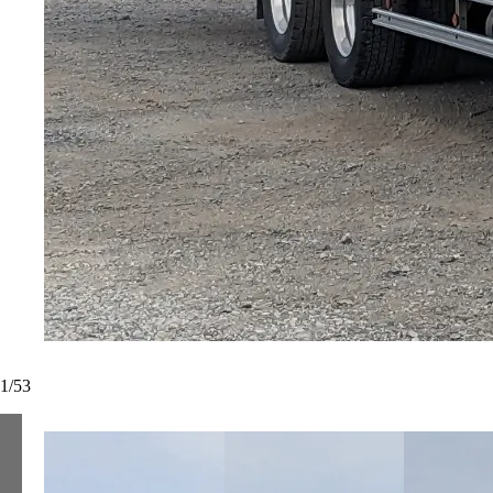
1
/
53