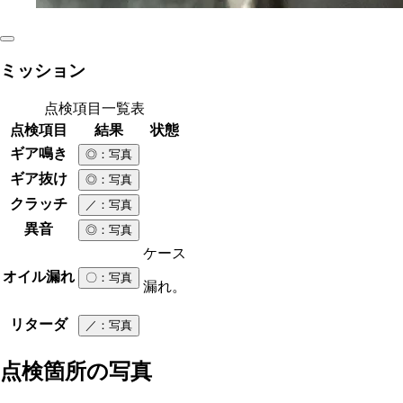
ミッション
点検項目一覧表
点検項目
結果
状態
ギア鳴き
◎
：写真
ギア抜け
◎
：写真
クラッチ
／
：写真
異音
◎
：写真
ケース
オイル漏れ
〇
：写真
漏れ。
リターダ
／
：写真
点検箇所の写真