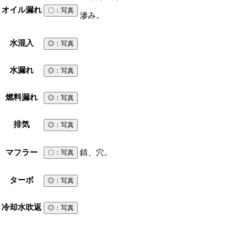
オイル漏れ
〇
：写真
滲み。
水混入
◎
：写真
水漏れ
◎
：写真
燃料漏れ
◎
：写真
排気
◎
：写真
マフラー
錆、穴。
〇
：写真
ターボ
◎
：写真
冷却水吹返
◎
：写真