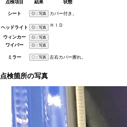
点検項目
結果
状態
シート
カバー付き。
◎
：写真
ＨＩＤ
ヘッドライト
◎
：写真
ウィンカー
◎
：写真
ワイパー
◎
：写真
ミラー
左右カバー擦れ。
〇
：写真
点検箇所の写真