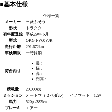
■基本仕様
仕様一覧
メーカー
三菱ふそう
形状
トラクタ
初年度登録
平成29年 6月
型式
QKG-FV60VJR
走行距離
291,672km
車検期限
一時抹消
長：
幅：
荷台内寸
高：
門高：
積載量
20,000kg
ミッション
オートマ（２ペダル） イノマット 12速
馬力
520ps/382kw
ブレーキ
エアー