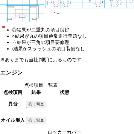
◎
結果が二重丸の項目
良好
○
結果が丸の項目
通常走行問題なし
△
結果が三角の項目
要修理
/
結果がスラッシュの項目
装備なし
※あくまでも当社判断によるものです
エンジン
点検項目一覧表
点検項目
結果
状態
異音
◎
：写真
オイル混入
◎
：写真
ロッカーカバー