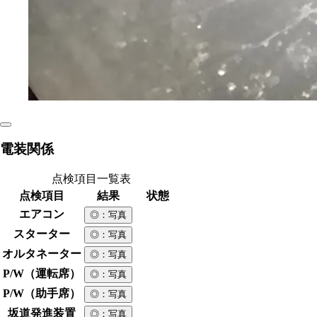
電装関係
点検項目一覧表
点検項目
結果
状態
エアコン
◎
：写真
スターター
◎
：写真
オルタネーター
◎
：写真
P/W（運転席）
◎
：写真
P/W（助手席）
◎
：写真
坂道発進装置
◎
：写真