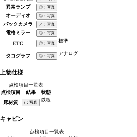
異常ランプ
◎
：写真
オーディオ
◎
：写真
バックカメラ
／
：写真
電格ミラー
◎
：写真
標準
ETC
◎
：写真
アナログ
タコグラフ
◎
：写真
上物仕様
点検項目一覧表
点検項目
結果
状態
鉄板
床材質
/
：写真
キャビン
点検項目一覧表