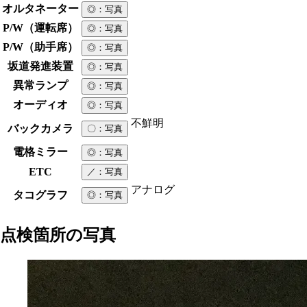
オルタネーター
◎
：写真
P/W（運転席）
◎
：写真
P/W（助手席）
◎
：写真
坂道発進装置
◎
：写真
異常ランプ
◎
：写真
オーディオ
◎
：写真
不鮮明
バックカメラ
〇
：写真
電格ミラー
◎
：写真
ETC
／
：写真
アナログ
タコグラフ
◎
：写真
点検箇所の写真