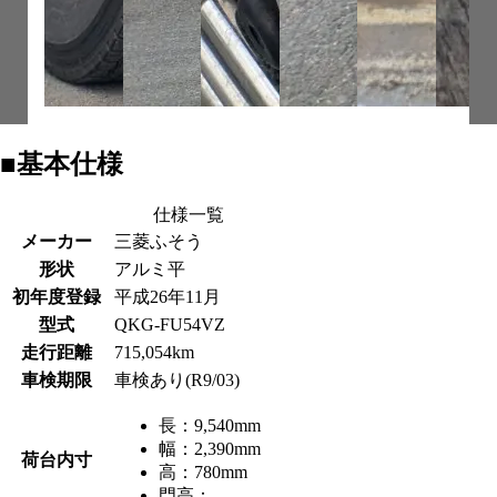
■基本仕様
仕様一覧
メーカー
三菱ふそう
形状
アルミ平
初年度登録
平成26年11月
型式
QKG-FU54VZ
走行距離
715,054km
車検期限
車検あり(R9/03)
長：
9,540mm
幅：
2,390mm
荷台内寸
高：
780mm
門高：