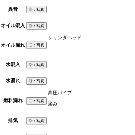
異音
◎
：写真
オイル混入
◎
：写真
シリンダヘッド
オイル漏れ
〇
：写真
水混入
◎
：写真
水漏れ
◎
：写真
高圧パイプ
燃料漏れ
〇
：写真
滲み
排気
◎
：写真