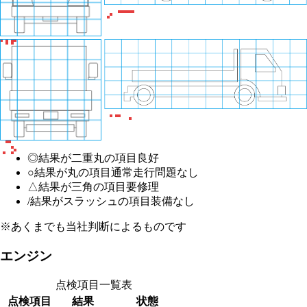
◎
結果が二重丸の項目
良好
○
結果が丸の項目
通常走行問題なし
△
結果が三角の項目
要修理
/
結果がスラッシュの項目
装備なし
※あくまでも当社判断によるものです
エンジン
点検項目一覧表
点検項目
結果
状態