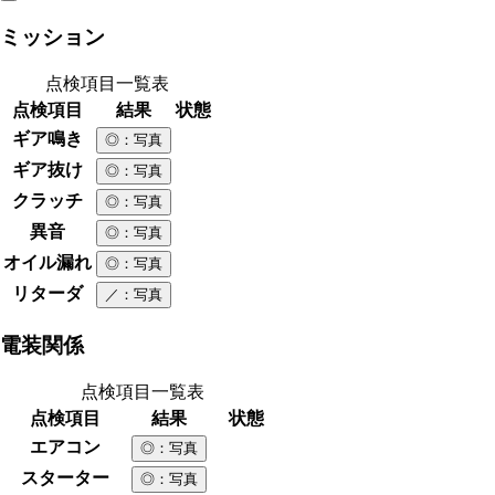
ミッション
点検項目一覧表
点検項目
結果
状態
ギア鳴き
◎
：写真
ギア抜け
◎
：写真
クラッチ
◎
：写真
異音
◎
：写真
オイル漏れ
◎
：写真
リターダ
／
：写真
電装関係
点検項目一覧表
点検項目
結果
状態
エアコン
◎
：写真
スターター
◎
：写真