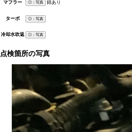
マフラー
錆あり
◎
：写真
ターボ
◎
：写真
冷却水吹返
◎
：写真
点検箇所の写真