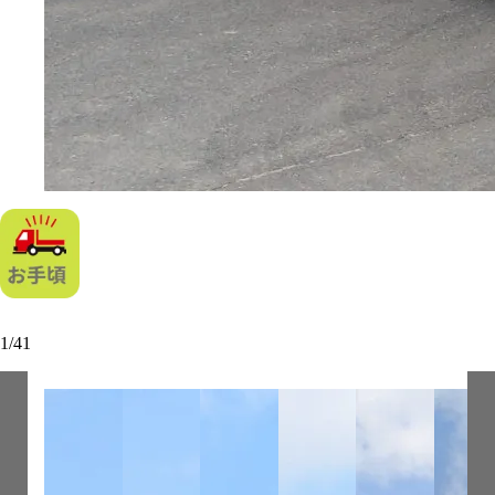
1
/
41