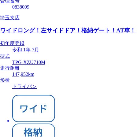
管理番号
0838009
埼玉支店
ワイドロング！左サイドドア！格納ゲート！AT車！
初年度登録
令和 1年 7月
型式
TPG-XZU710M
走行距離
147,952km
形状
ドライバン