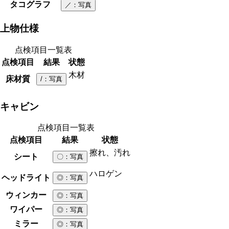
タコグラフ
／
：写真
上物仕様
点検項目一覧表
点検項目
結果
状態
木材
床材質
/
：写真
キャビン
点検項目一覧表
点検項目
結果
状態
擦れ、汚れ
シート
〇
：写真
ハロゲン
ヘッドライト
◎
：写真
ウィンカー
◎
：写真
ワイパー
◎
：写真
ミラー
◎
：写真