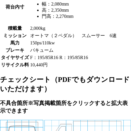
幅：
2,080mm
荷台内寸
高：
2,350mm
門高：
2,270mm
積載量
2,000kg
ミッション
オートマ（２ペダル） スムーサー 6速
馬力
150ps/110kw
ブレーキ
バキューム
タイヤサイズ
F：195/85R16 R：195/85R16
リサイクル料
10,440円
チェックシート
（PDFでもダウンロード
いただけます）
不具合箇所
※写真掲載箇所をクリックすると拡大表
示できます