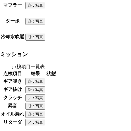
マフラー
◎
：写真
ターボ
◎
：写真
冷却水吹返
◎
：写真
ミッション
点検項目一覧表
点検項目
結果
状態
ギア鳴き
◎
：写真
ギア抜け
◎
：写真
クラッチ
／
：写真
異音
◎
：写真
オイル漏れ
◎
：写真
リターダ
／
：写真