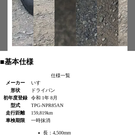
■基本仕様
仕様一覧
メーカー
いすゞ
形状
ドライバン
初年度登録
令和 1年 8月
型式
TPG-NPR85AN
走行距離
159,819km
車検期限
一時抹消
長：
4,500mm