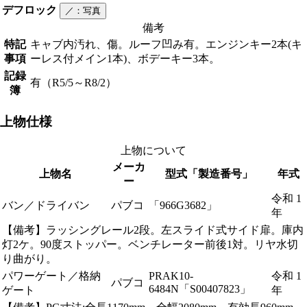
デフロック
／
：写真
備考
特記
キャブ内汚れ、傷。ルーフ凹み有。エンジンキー2本(キ
事項
ーレス付メイン1本)、ボデーキー3本。
記録
有（R5/5～R8/2）
簿
上物仕様
上物について
メーカ
上物名
型式「製造番号」
年式
ー
令和 1
バン／ドライバン
パブコ
「966G3682」
年
【備考】ラッシングレール2段。左スライド式サイド扉。庫内
灯2ケ。90度ストッパー。ベンチレーター前後1対。リヤ水切
り曲がり。
パワーゲート／格納
PRAK10-
令和 1
パブコ
6484N「S00407823」
ゲート
年