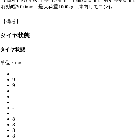
【備考】PG寸法:全長1170mm、全幅2080mm、有効長960mm、
有効幅2010mm。最大荷重1000kg。庫内リモコン付。
【備考】
タイヤ状態
タイヤ状態
単位：mm
9
9
-
-
8
8
8
8