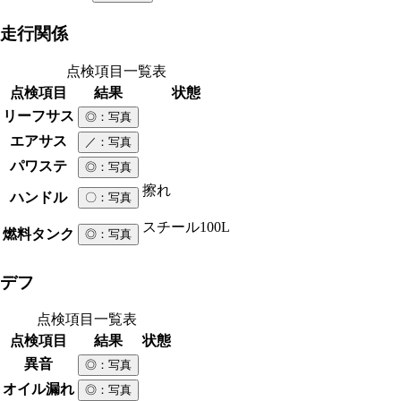
走行関係
点検項目一覧表
点検項目
結果
状態
リーフサス
◎
：写真
エアサス
／
：写真
パワステ
◎
：写真
擦れ
ハンドル
〇
：写真
スチール
100L
燃料タンク
◎
：写真
デフ
点検項目一覧表
点検項目
結果
状態
異音
◎
：写真
オイル漏れ
◎
：写真