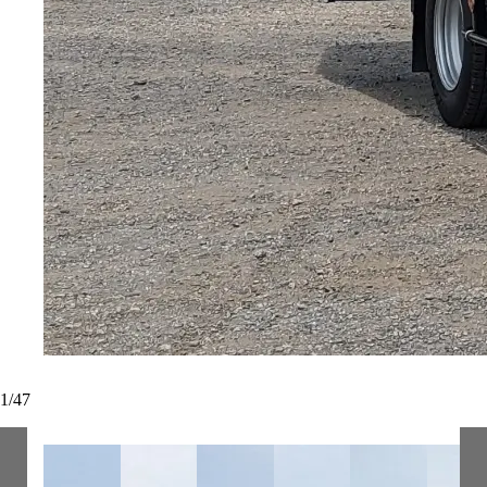
1
/
47