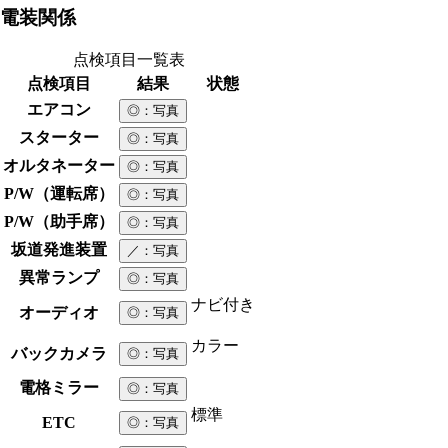
電装関係
点検項目一覧表
点検項目
結果
状態
エアコン
◎
：写真
スターター
◎
：写真
オルタネーター
◎
：写真
P/W（運転席）
◎
：写真
P/W（助手席）
◎
：写真
坂道発進装置
／
：写真
異常ランプ
◎
：写真
ナビ付き
オーディオ
◎
：写真
カラー
バックカメラ
◎
：写真
電格ミラー
◎
：写真
標準
ETC
◎
：写真