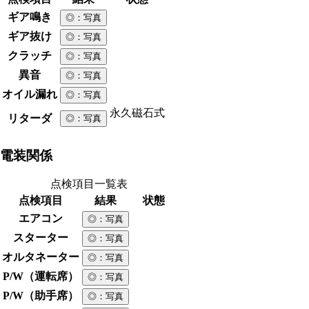
ギア鳴き
◎
：写真
ギア抜け
◎
：写真
クラッチ
◎
：写真
異音
◎
：写真
オイル漏れ
◎
：写真
永久磁石式
リターダ
◎
：写真
電装関係
点検項目一覧表
点検項目
結果
状態
エアコン
◎
：写真
スターター
◎
：写真
オルタネーター
◎
：写真
P/W（運転席）
◎
：写真
P/W（助手席）
◎
：写真