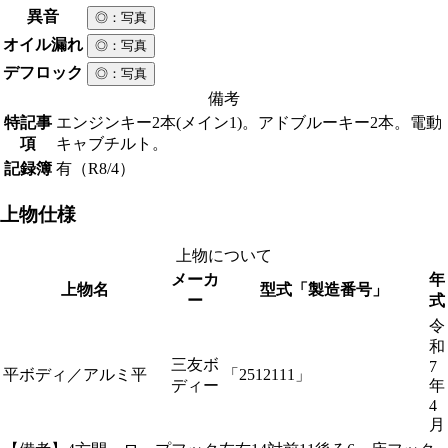
異音
◎
：写真
オイル漏れ
◎
：写真
デフロック
◎
：写真
備考
特記事
エンジンキー2本(メイン1)。アドブルーキー2本。電動
項
キャブチルト。
記録簿
有（R8/4）
上物仕様
上物について
メーカ
年
上物名
型式「製造番号」
ー
式
令
和
三友ボ
7
平ボディ／アルミ平
「2512111」
ディー
年
4
月