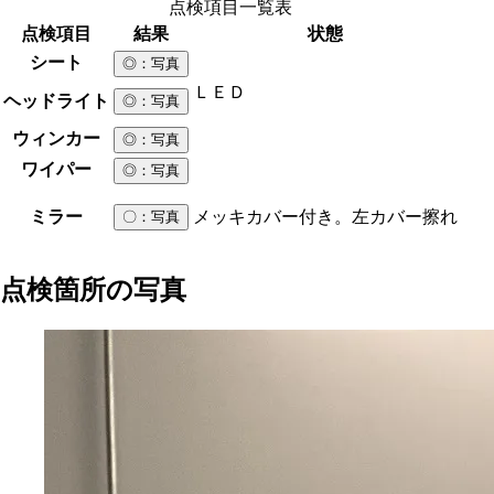
点検項目一覧表
点検項目
結果
状態
シート
◎
：写真
ＬＥＤ
ヘッドライト
◎
：写真
ウィンカー
◎
：写真
ワイパー
◎
：写真
ミラー
メッキカバー付き。左カバー擦れ
〇
：写真
点検箇所の写真