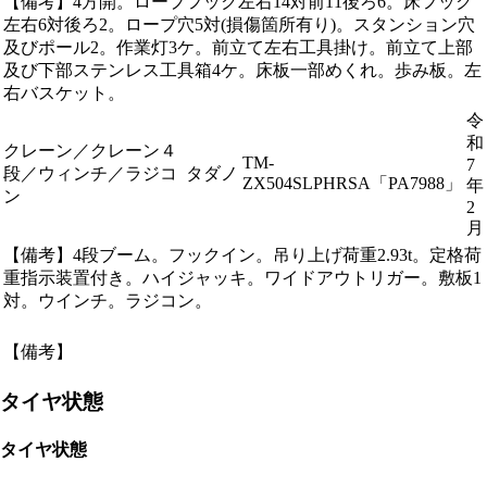
【備考】4方開。ロープフック左右14対前11後ろ6。床フック
左右6対後ろ2。ロープ穴5対(損傷箇所有り)。スタンション穴
及びポール2。作業灯3ケ。前立て左右工具掛け。前立て上部
及び下部ステンレス工具箱4ケ。床板一部めくれ。歩み板。左
右バスケット。
令
和
クレーン／クレーン４
TM-
7
段／ウィンチ／ラジコ
タダノ
ZX504SLPHRSA「PA7988」
年
ン
2
月
【備考】4段ブーム。フックイン。吊り上げ荷重2.93t。定格荷
重指示装置付き。ハイジャッキ。ワイドアウトリガー。敷板1
対。ウインチ。ラジコン。
【備考】
タイヤ状態
タイヤ状態