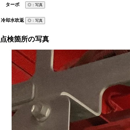
ターボ
◎
：写真
冷却水吹返
◎
：写真
点検箇所の写真