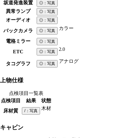
坂道発進装置
◎
：写真
異常ランプ
◎
：写真
オーディオ
◎
：写真
カラー
バックカメラ
◎
：写真
電格ミラー
◎
：写真
2.0
ETC
◎
：写真
アナログ
タコグラフ
◎
：写真
上物仕様
点検項目一覧表
点検項目
結果
状態
木材
床材質
/
：写真
キャビン