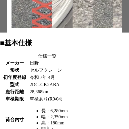
■基本仕様
仕様一覧
メーカー
日野
形状
セルフクレーン
初年度登録
令和 7年 4月
型式
2DG-GK2ABA
走行距離
28,368km
車検期限
車検あり(R9/04)
長：
6,280mm
幅：
2,350mm
荷台内寸
高：
180mm
門高：