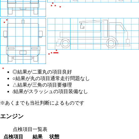
◎
結果が二重丸の項目
良好
○
結果が丸の項目
通常走行問題なし
△
結果が三角の項目
要修理
/
結果がスラッシュの項目
装備なし
※あくまでも当社判断によるものです
エンジン
点検項目一覧表
点検項目
結果
状態