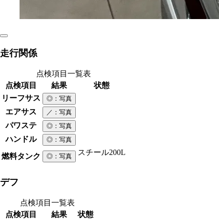
走行関係
点検項目一覧表
点検項目
結果
状態
リーフサス
◎
：写真
エアサス
／
：写真
パワステ
◎
：写真
ハンドル
◎
：写真
スチール
200L
燃料タンク
◎
：写真
デフ
点検項目一覧表
点検項目
結果
状態