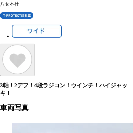
八女本社
3軸！2デフ！4段ラジコン！ウインチ！ハイジャッ
キ！
車両写真