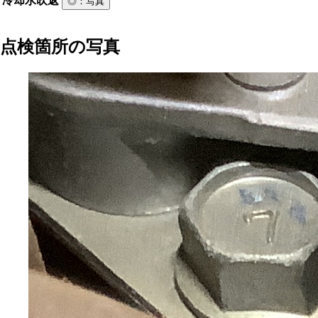
冷却水吹返
◎
：写真
点検箇所の写真