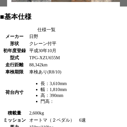
■基本仕様
仕様一覧
メーカー
日野
形状
クレーン付平
初年度登録
平成30年10月
型式
TPG-XZU655M
走行距離
88,342km
車検期限
車検あり(R8/10)
長：
3,610mm
幅：
1,810mm
荷台内寸
高：
390mm
門高：
積載量
2,600kg
ミッション
オートマ（２ペダル） 6速