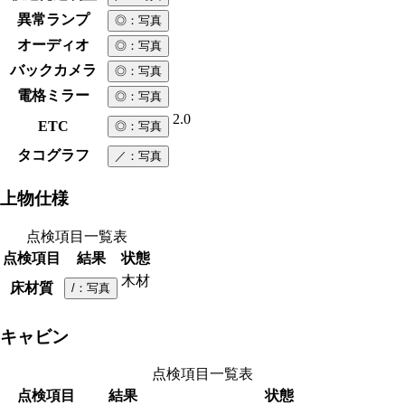
異常ランプ
◎
：写真
オーディオ
◎
：写真
バックカメラ
◎
：写真
電格ミラー
◎
：写真
2.0
ETC
◎
：写真
タコグラフ
／
：写真
上物仕様
点検項目一覧表
点検項目
結果
状態
木材
床材質
/
：写真
キャビン
点検項目一覧表
点検項目
結果
状態