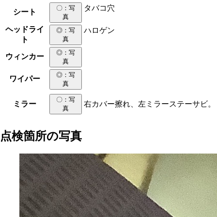
タバコ穴
〇
：写
シート
真
ヘッドライ
ハロゲン
◎
：写
ト
真
◎
：写
ウィンカー
真
◎
：写
ワイパー
真
〇
：写
ミラー
右カバー擦れ、左ミラーステーサビ。
真
点検箇所の写真