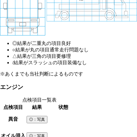
◎
結果が二重丸の項目
良好
○
結果が丸の項目
通常走行問題なし
△
結果が三角の項目
要修理
/
結果がスラッシュの項目
装備なし
※あくまでも当社判断によるものです
エンジン
点検項目一覧表
点検項目
結果
状態
異音
◎
：写真
オイル混入
◎
：写真