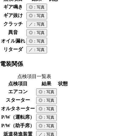
ギア鳴き
◎
：写真
ギア抜け
◎
：写真
クラッチ
／
：写真
異音
◎
：写真
オイル漏れ
◎
：写真
リターダ
／
：写真
電装関係
点検項目一覧表
点検項目
結果
状態
エアコン
◎
：写真
スターター
◎
：写真
オルタネーター
◎
：写真
P/W（運転席）
◎
：写真
P/W（助手席）
◎
：写真
坂道発進装置
／
：写真