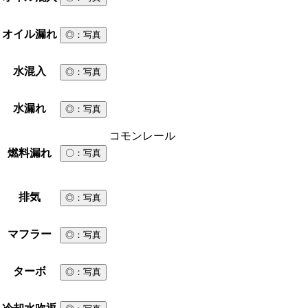
オイル漏れ
◎
：写真
水混入
◎
：写真
水漏れ
◎
：写真
コモンレール
燃料漏れ
〇
：写真
排気
◎
：写真
マフラー
◎
：写真
ターボ
◎
：写真