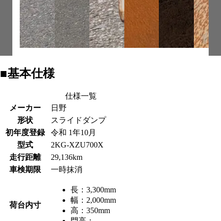
■基本仕様
仕様一覧
メーカー
日野
形状
スライドダンプ
初年度登録
令和 1年10月
型式
2KG-XZU700X
走行距離
29,136km
車検期限
一時抹消
長：
3,300mm
幅：
2,000mm
荷台内寸
高：
350mm
門高：