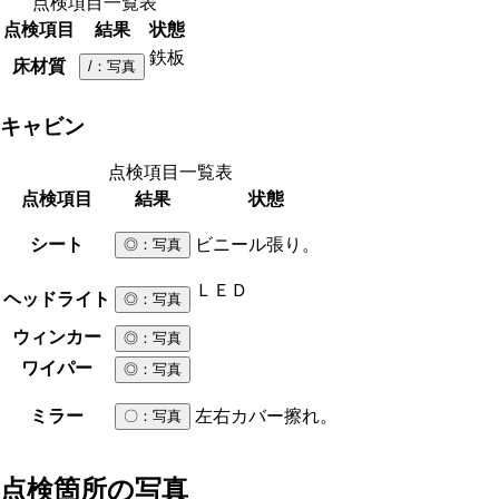
点検項目一覧表
点検項目
結果
状態
鉄板
床材質
/
：写真
キャビン
点検項目一覧表
点検項目
結果
状態
シート
ビニール張り。
◎
：写真
ＬＥＤ
ヘッドライト
◎
：写真
ウィンカー
◎
：写真
ワイパー
◎
：写真
ミラー
左右カバー擦れ。
〇
：写真
点検箇所の写真