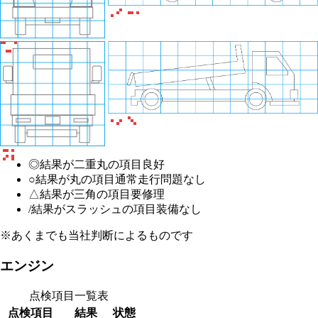
◎
結果が二重丸の項目
良好
○
結果が丸の項目
通常走行問題なし
△
結果が三角の項目
要修理
/
結果がスラッシュの項目
装備なし
※あくまでも当社判断によるものです
エンジン
点検項目一覧表
点検項目
結果
状態