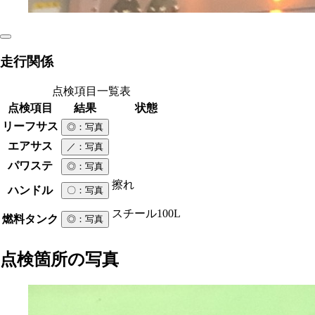
走行関係
点検項目一覧表
点検項目
結果
状態
リーフサス
◎
：写真
エアサス
／
：写真
パワステ
◎
：写真
擦れ
ハンドル
〇
：写真
スチール
100L
燃料タンク
◎
：写真
点検箇所の写真