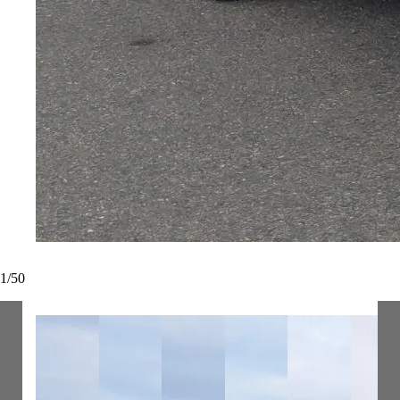
1
/
50