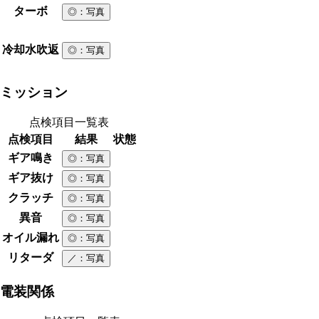
ターボ
◎
：写真
冷却水吹返
◎
：写真
ミッション
点検項目一覧表
点検項目
結果
状態
ギア鳴き
◎
：写真
ギア抜け
◎
：写真
クラッチ
◎
：写真
異音
◎
：写真
オイル漏れ
◎
：写真
リターダ
／
：写真
電装関係