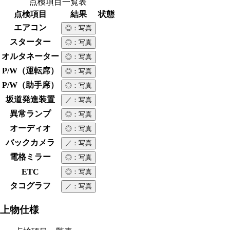
点検項目一覧表
点検項目
結果
状態
エアコン
◎
：写真
スターター
◎
：写真
オルタネーター
◎
：写真
P/W（運転席）
◎
：写真
P/W（助手席）
◎
：写真
坂道発進装置
／
：写真
異常ランプ
◎
：写真
オーディオ
◎
：写真
バックカメラ
／
：写真
電格ミラー
◎
：写真
ETC
◎
：写真
タコグラフ
／
：写真
上物仕様