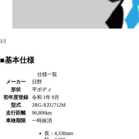
1
/
1
■基本仕様
仕様一覧
メーカー
日野
形状
平ボディ
初年度登録
令和 1年 9月
型式
2RG-XZU712M
走行距離
96,806km
車検期限
一時抹消
長：
4,330mm