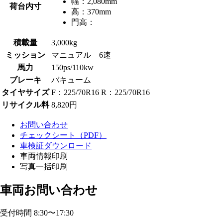
幅：
2,080mm
荷台内寸
高：
370mm
門高：
積載量
3,000kg
ミッション
マニュアル 6速
馬力
150ps/110kw
ブレーキ
バキューム
タイヤサイズ
F：225/70R16 R：225/70R16
リサイクル料
8,820円
お問い合わせ
チェックシート（PDF）
車検証ダウンロード
車両情報印刷
写真一括印刷
車両お問い合わせ
受付時間 8:30〜17:30