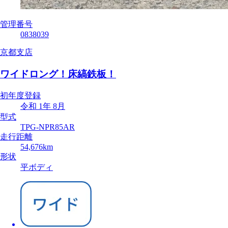
管理番号
0838039
京都支店
ワイドロング！床縞鉄板！
初年度登録
令和 1年 8月
型式
TPG-NPR85AR
走行距離
54,676km
形状
平ボディ