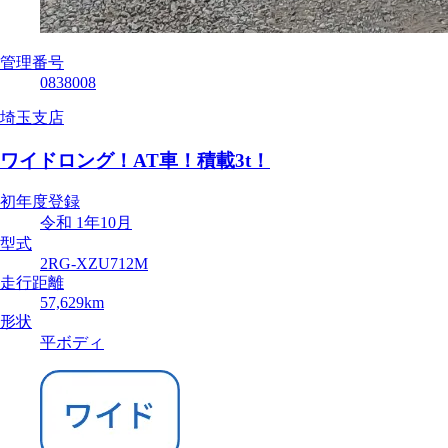
管理番号
0838008
埼玉支店
ワイドロング！AT車！積載3t！
初年度登録
令和 1年10月
型式
2RG-XZU712M
走行距離
57,629km
形状
平ボディ