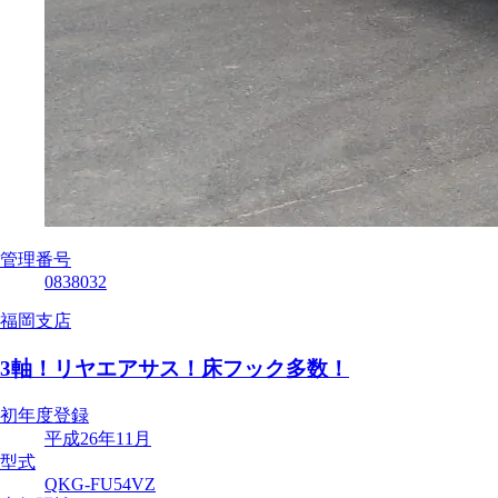
管理番号
0838032
福岡支店
3軸！リヤエアサス！床フック多数！
初年度登録
平成26年11月
型式
QKG-FU54VZ