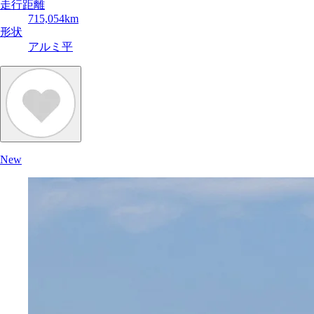
走行距離
715,054km
形状
アルミ平
New