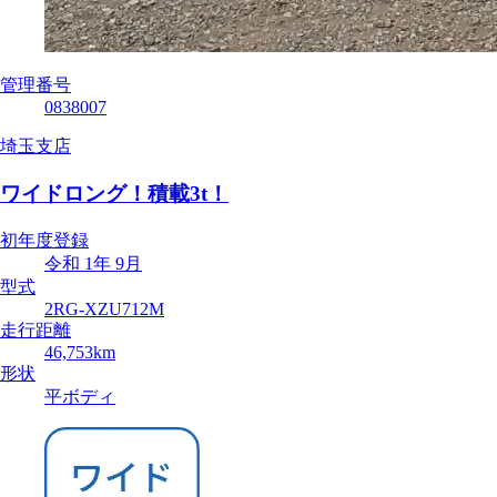
管理番号
0838007
埼玉支店
ワイドロング！積載3t！
初年度登録
令和 1年 9月
型式
2RG-XZU712M
走行距離
46,753km
形状
平ボディ