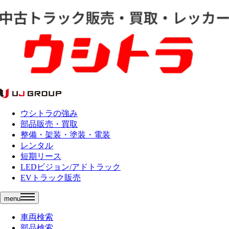
ウシトラの強み
部品販売・買取
整備・架装・塗装・電装
レンタル
短期リース
LEDビジョン/アドトラック
EVトラック販売
menu
車両検索
部品検索