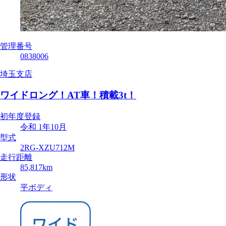
管理番号
0838006
埼玉支店
ワイドロング！AT車！積載3t！
初年度登録
令和 1年10月
型式
2RG-XZU712M
走行距離
85,817km
形状
平ボディ