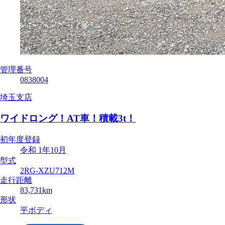
管理番号
0838004
埼玉支店
ワイドロング！AT車！積載3t！
初年度登録
令和 1年10月
型式
2RG-XZU712M
走行距離
83,731km
形状
平ボディ