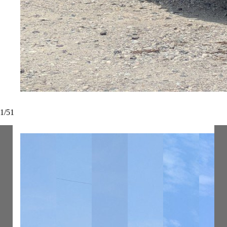
1
/
51