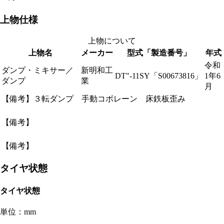
上物仕様
上物について
上物名
メーカー
型式「製造番号」
年式
令和
ダンプ・ミキサー／
新明和工
DT"-11SY「S00673816」
1年6
ダンプ
業
月
【備考】３転ダンプ 手動コボレーン 床鉄板歪み
【備考】
【備考】
タイヤ状態
タイヤ状態
単位：mm