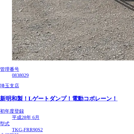
管理番号
0838029
埼玉支店
新明和製！Lゲートダンプ！電動コボレーン！
初年度登録
平成28年 6月
型式
TKG-FRR90S2