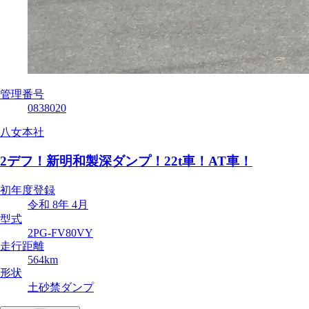
管理番号
0838020
八女本社
2デフ！新明和製深ダンプ！22t車！AT車！
初年度登録
令和 8年 4月
型式
2PG-FV80VY
走行距離
564km
形状
土砂禁ダンプ