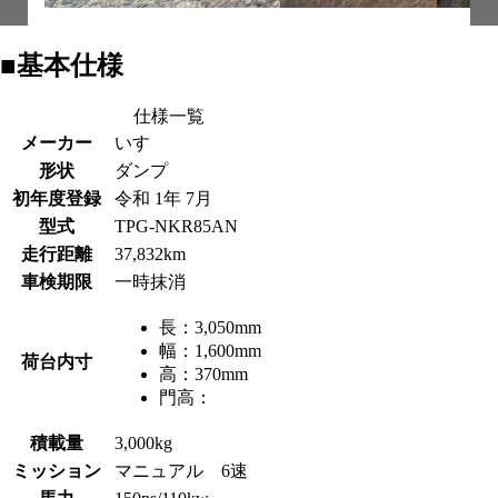
■基本仕様
仕様一覧
メーカー
いすゞ
形状
ダンプ
初年度登録
令和 1年 7月
型式
TPG-NKR85AN
走行距離
37,832km
車検期限
一時抹消
長：
3,050mm
幅：
1,600mm
荷台内寸
高：
370mm
門高：
積載量
3,000kg
ミッション
マニュアル 6速