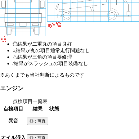
◎
結果が二重丸の項目
良好
○
結果が丸の項目
通常走行問題なし
△
結果が三角の項目
要修理
/
結果がスラッシュの項目
装備なし
※あくまでも当社判断によるものです
エンジン
点検項目一覧表
点検項目
結果
状態
異音
◎
：写真
オイル混入
◎
：写真