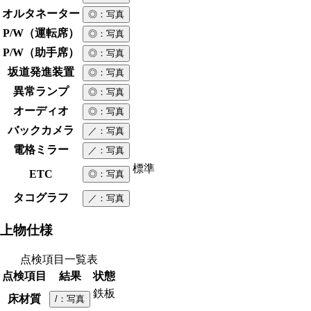
オルタネーター
◎
：写真
P/W（運転席）
◎
：写真
P/W（助手席）
◎
：写真
坂道発進装置
◎
：写真
異常ランプ
◎
：写真
オーディオ
◎
：写真
バックカメラ
／
：写真
電格ミラー
／
：写真
標準
ETC
◎
：写真
タコグラフ
／
：写真
上物仕様
点検項目一覧表
点検項目
結果
状態
鉄板
床材質
/
：写真