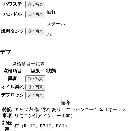
パワステ
◎
：写真
擦れ
ハンドル
〇
：写真
スチール
燃料タンク
◎
：写真
75L
デフ
点検項目一覧表
点検項目
結果
状態
異音
◎
：写真
オイル漏れ
◎
：写真
デフロック
／
：写真
備考
特記
キャブ内 傷･汚れ あり エンジンキー１本（キーレス
事項
リモコン付メインキー１本）
記録
有（R1/10、R7/10、R8/1）
簿