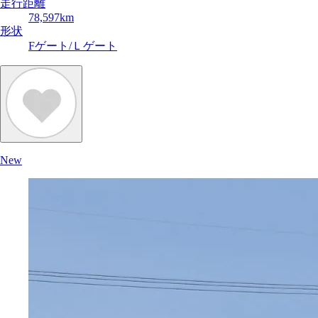
走行距離
78,597km
形状
Fゲート/Ｌゲート
New