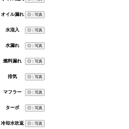
オイル漏れ
◎
：写真
水混入
◎
：写真
水漏れ
◎
：写真
燃料漏れ
◎
：写真
排気
◎
：写真
マフラー
◎
：写真
ターボ
◎
：写真
冷却水吹返
◎
：写真