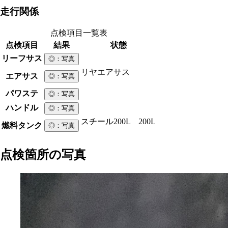
走行関係
点検項目一覧表
点検項目
結果
状態
リーフサス
◎
：写真
リヤエアサス
エアサス
◎
：写真
パワステ
◎
：写真
ハンドル
◎
：写真
スチール
200L 200L
燃料タンク
◎
：写真
点検箇所の写真