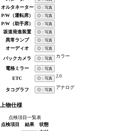
オルタネーター
◎
：写真
P/W（運転席）
◎
：写真
P/W（助手席）
◎
：写真
坂道発進装置
◎
：写真
異常ランプ
◎
：写真
オーディオ
◎
：写真
カラー
バックカメラ
◎
：写真
電格ミラー
◎
：写真
2.0
ETC
◎
：写真
アナログ
タコグラフ
◎
：写真
上物仕様
点検項目一覧表
点検項目
結果
状態