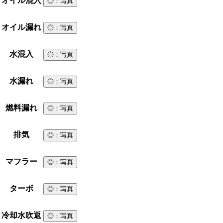
オイル混入
◎
：写真
オイル漏れ
◎
：写真
水混入
◎
：写真
水漏れ
◎
：写真
燃料漏れ
◎
：写真
排気
◎
：写真
マフラー
◎
：写真
ターボ
◎
：写真
冷却水吹返
◎
：写真