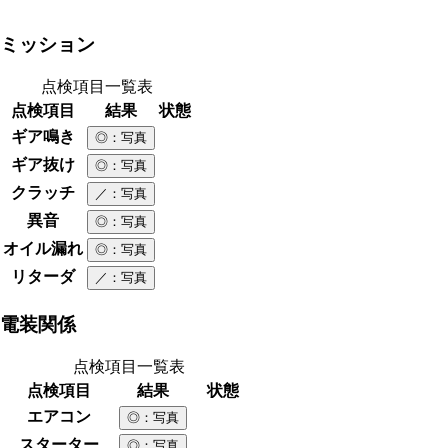
ミッション
点検項目一覧表
点検項目
結果
状態
ギア鳴き
◎
：写真
ギア抜け
◎
：写真
クラッチ
／
：写真
異音
◎
：写真
オイル漏れ
◎
：写真
リターダ
／
：写真
電装関係
点検項目一覧表
点検項目
結果
状態
エアコン
◎
：写真
スターター
◎
：写真