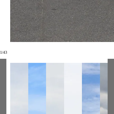
1
/
43