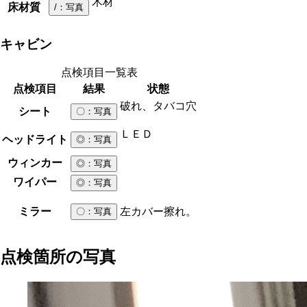
木材
床材質
/
：写真
キャビン
点検項目一覧表
点検項目
結果
状態
破れ、タバコ穴
シート
〇
：写真
ＬＥＤ
ヘッドライト
◎
：写真
ウィンカー
◎
：写真
ワイパー
◎
：写真
ミラー
左カバー擦れ。
〇
：写真
点検箇所の写真