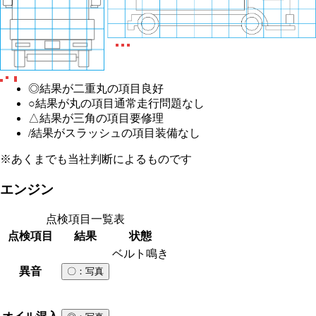
◎
結果が二重丸の項目
良好
○
結果が丸の項目
通常走行問題なし
△
結果が三角の項目
要修理
/
結果がスラッシュの項目
装備なし
※あくまでも当社判断によるものです
エンジン
点検項目一覧表
点検項目
結果
状態
ベルト鳴き
異音
〇
：写真