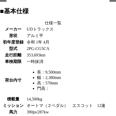
■基本仕様
仕様一覧
メーカー
UDトラックス
形状
アルミ平
初年度登録
令和 1年 4月
型式
2PG-CG5CA
走行距離
353,693km
車検期限
一時抹消
長：
9,500mm
幅：
2,380mm
荷台内寸
高：
570mm
門高：
積載量
14,500kg
ミッション
オートマ（２ペダル） エスコット 12速
馬力
390ps/287kw