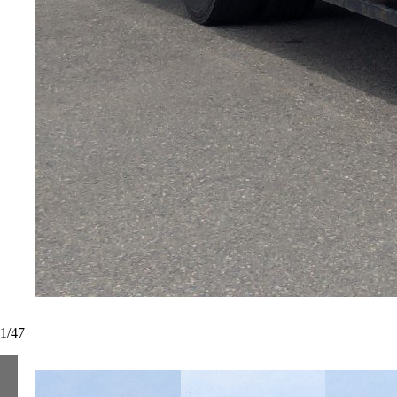
1
/
47