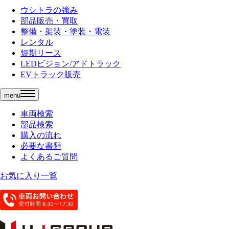
ウシトラの強み
部品販売・買取
整備・架装・塗装・電装
レンタル
短期リース
LEDビジョン/アドトラック
EVトラック販売
menu
車両検索
部品検索
購入の流れ
必要な書類
よくあるご質問
お気に入り一覧