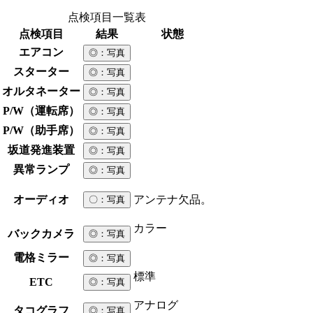
点検項目一覧表
点検項目
結果
状態
エアコン
◎
：写真
スターター
◎
：写真
オルタネーター
◎
：写真
P/W（運転席）
◎
：写真
P/W（助手席）
◎
：写真
坂道発進装置
◎
：写真
異常ランプ
◎
：写真
オーディオ
アンテナ欠品。
〇
：写真
カラー
バックカメラ
◎
：写真
電格ミラー
◎
：写真
標準
ETC
◎
：写真
アナログ
タコグラフ
◎
：写真