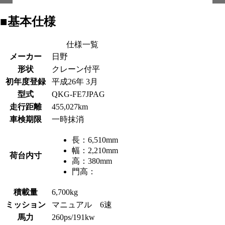
■基本仕様
仕様一覧
メーカー
日野
形状
クレーン付平
初年度登録
平成26年 3月
型式
QKG-FE7JPAG
走行距離
455,027km
車検期限
一時抹消
長：
6,510mm
幅：
2,210mm
荷台内寸
高：
380mm
門高：
積載量
6,700kg
ミッション
マニュアル 6速
馬力
260ps/191kw