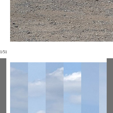
1
/
51