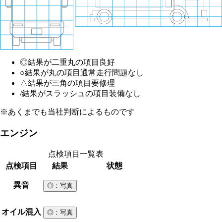
◎
結果が二重丸の項目
良好
○
結果が丸の項目
通常走行問題なし
△
結果が三角の項目
要修理
/
結果がスラッシュの項目
装備なし
※あくまでも当社判断によるものです
エンジン
点検項目一覧表
点検項目
結果
状態
異音
◎
：写真
オイル混入
◎
：写真