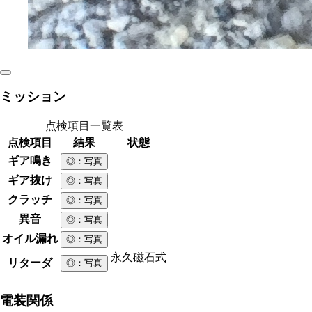
ミッション
点検項目一覧表
点検項目
結果
状態
ギア鳴き
◎
：写真
ギア抜け
◎
：写真
クラッチ
◎
：写真
異音
◎
：写真
オイル漏れ
◎
：写真
永久磁石式
リターダ
◎
：写真
電装関係