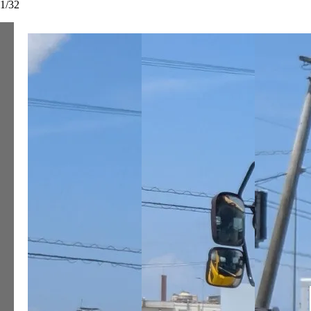
1
/
32