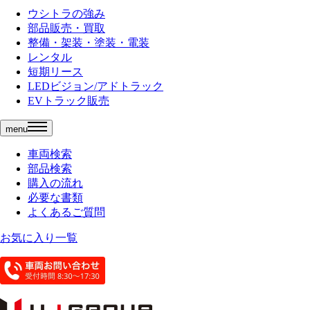
ウシトラの強み
部品販売・買取
整備・架装・塗装・電装
レンタル
短期リース
LEDビジョン/アドトラック
EVトラック販売
menu
車両検索
部品検索
購入の流れ
必要な書類
よくあるご質問
お気に入り一覧