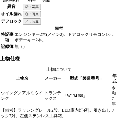
異音
◎
：写真
オイル漏れ
◎
：写真
デフロック
／
：写真
備考
特記事
エンジンキー2本(メイン2)。ドアロックリモコン1ケ。
項
ボデーキー2本。
記録簿
無（）
上物仕様
上物について
年
上物名
メーカー
型式「製造番号」
式
令
ウイング／アルミウイ
トランテ
和
「W134J66」
ング
ックス
7
年
【備考】ラッシングレール2段。LED庫内灯4列。引き出しフ
ック7対。左側ステンレス工具箱。