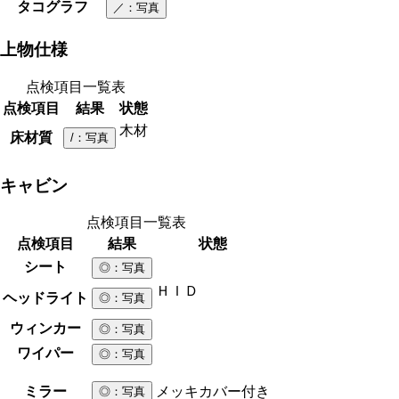
タコグラフ
／
：写真
上物仕様
点検項目一覧表
点検項目
結果
状態
木材
床材質
/
：写真
キャビン
点検項目一覧表
点検項目
結果
状態
シート
◎
：写真
ＨＩＤ
ヘッドライト
◎
：写真
ウィンカー
◎
：写真
ワイパー
◎
：写真
ミラー
メッキカバー付き
◎
：写真