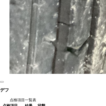
デフ
点検項目一覧表
点検項目
結果
状態