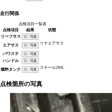
走行関係
点検項目一覧表
点検項目
結果
状態
リーフサス
◎
：写真
リヤエアサス
エアサス
◎
：写真
パワステ
◎
：写真
ハンドル
◎
：写真
スチール
200L
燃料タンク
◎
：写真
点検箇所の写真