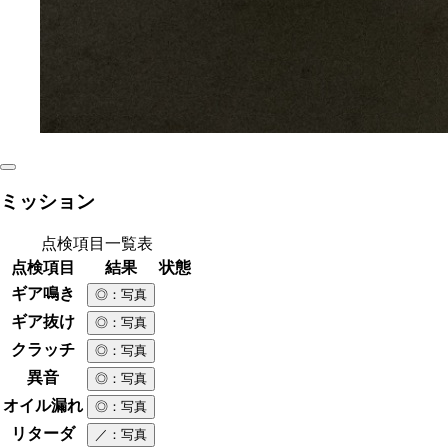
ミッション
点検項目一覧表
点検項目
結果
状態
ギア鳴き
◎
：写真
ギア抜け
◎
：写真
クラッチ
◎
：写真
異音
◎
：写真
オイル漏れ
◎
：写真
リターダ
／
：写真