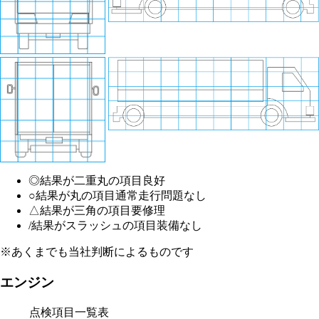
◎
結果が二重丸の項目
良好
○
結果が丸の項目
通常走行問題なし
△
結果が三角の項目
要修理
/
結果がスラッシュの項目
装備なし
※あくまでも当社判断によるものです
エンジン
点検項目一覧表