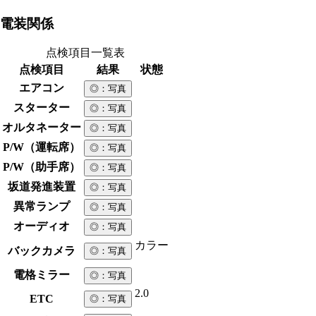
電装関係
点検項目一覧表
点検項目
結果
状態
エアコン
◎
：写真
スターター
◎
：写真
オルタネーター
◎
：写真
P/W（運転席）
◎
：写真
P/W（助手席）
◎
：写真
坂道発進装置
◎
：写真
異常ランプ
◎
：写真
オーディオ
◎
：写真
カラー
バックカメラ
◎
：写真
電格ミラー
◎
：写真
2.0
ETC
◎
：写真