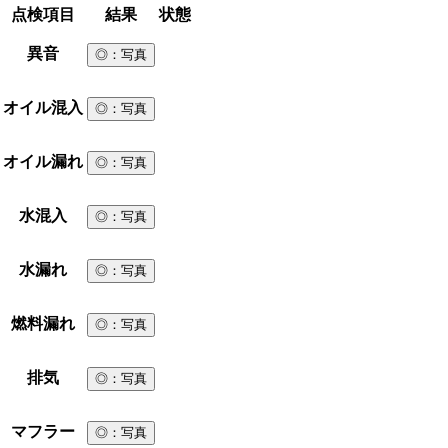
点検項目
結果
状態
異音
◎
：写真
オイル混入
◎
：写真
オイル漏れ
◎
：写真
水混入
◎
：写真
水漏れ
◎
：写真
燃料漏れ
◎
：写真
排気
◎
：写真
マフラー
◎
：写真