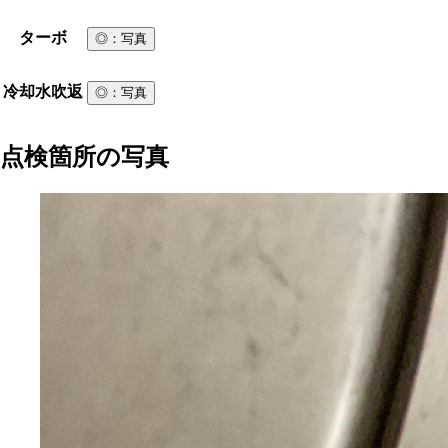
ターボ
◎
：写真
冷却水吹返
◎
：写真
点検箇所の写真