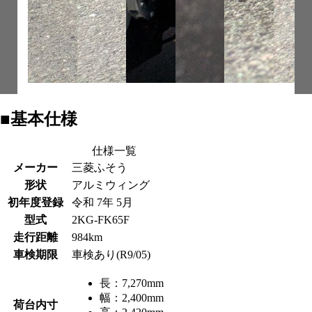
■基本仕様
仕様一覧
メーカー
三菱ふそう
形状
アルミウィング
初年度登録
令和 7年 5月
型式
2KG-FK65F
走行距離
984km
車検期限
車検あり(R9/05)
長：
7,270mm
幅：
2,400mm
荷台内寸