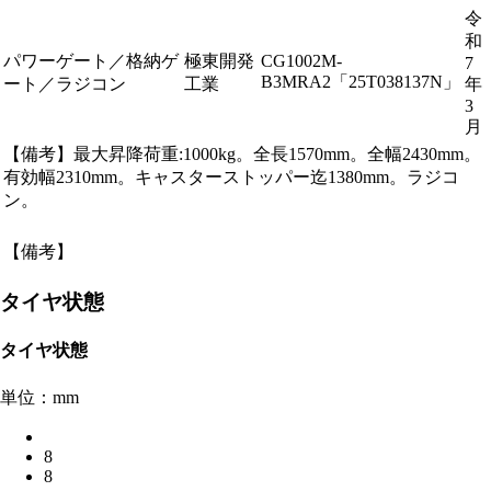
令
和
パワーゲート／格納ゲ
極東開発
CG1002M-
7
B3MRA2「25T038137N」
ート／ラジコン
工業
年
3
月
【備考】最大昇降荷重:1000kg。全長1570mm。全幅2430mm。
有効幅2310mm。キャスターストッパー迄1380mm。ラジコ
ン。
【備考】
タイヤ状態
タイヤ状態
単位：mm
8
8