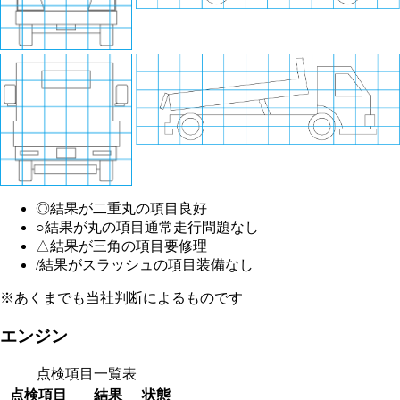
◎
結果が二重丸の項目
良好
○
結果が丸の項目
通常走行問題なし
△
結果が三角の項目
要修理
/
結果がスラッシュの項目
装備なし
※あくまでも当社判断によるものです
エンジン
点検項目一覧表
点検項目
結果
状態