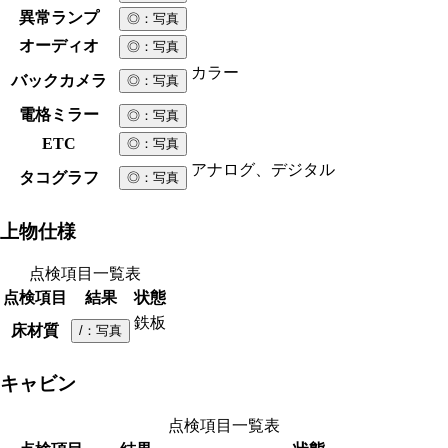
異常ランプ
◎
：写真
オーディオ
◎
：写真
カラー
バックカメラ
◎
：写真
電格ミラー
◎
：写真
ETC
◎
：写真
アナログ、デジタル
タコグラフ
◎
：写真
上物仕様
点検項目一覧表
点検項目
結果
状態
鉄板
床材質
/
：写真
キャビン
点検項目一覧表