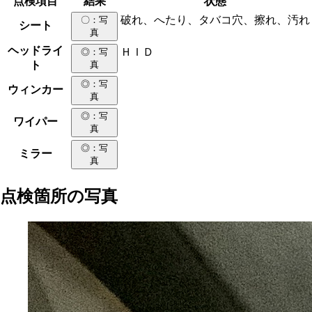
点検項目
結果
状態
破れ、へたり、タバコ穴、擦れ、汚れ
〇
：写
シート
真
ヘッドライ
ＨＩＤ
◎
：写
ト
真
◎
：写
ウィンカー
真
◎
：写
ワイパー
真
◎
：写
ミラー
真
点検箇所の写真