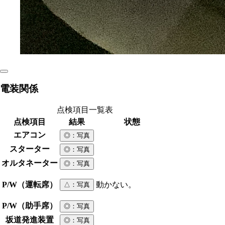
電装関係
点検項目一覧表
点検項目
結果
状態
エアコン
◎
：写真
スターター
◎
：写真
オルタネーター
◎
：写真
P/W（運転席）
動かない。
△
：写真
P/W（助手席）
◎
：写真
坂道発進装置
◎
：写真