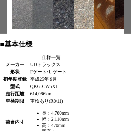
■基本仕様
仕様一覧
メーカー
UDトラックス
形状
Fゲート/Ｌゲート
初年度登録
平成25年 9月
型式
QKG-CW5XL
走行距離
614,086km
車検期限
車検あり(R8/11)
長：
4,780mm
幅：
2,110mm
荷台内寸
高：
470mm