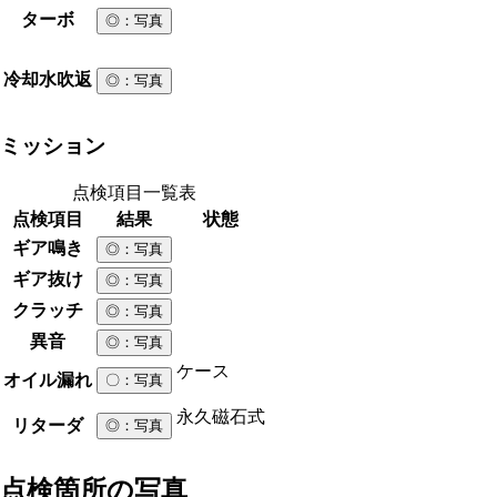
ターボ
◎
：写真
冷却水吹返
◎
：写真
ミッション
点検項目一覧表
点検項目
結果
状態
ギア鳴き
◎
：写真
ギア抜け
◎
：写真
クラッチ
◎
：写真
異音
◎
：写真
ケース
オイル漏れ
〇
：写真
永久磁石式
リターダ
◎
：写真
点検箇所の写真