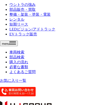
ウシトラの強み
部品販売・買取
整備・架装・塗装・電装
レンタル
短期リース
LEDビジョン/アドトラック
EVトラック販売
menu
車両検索
部品検索
購入の流れ
必要な書類
よくあるご質問
お気に入り一覧