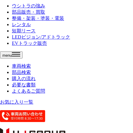
ウシトラの強み
部品販売・買取
整備・架装・塗装・電装
レンタル
短期リース
LEDビジョン/アドトラック
EVトラック販売
menu
車両検索
部品検索
購入の流れ
必要な書類
よくあるご質問
お気に入り一覧