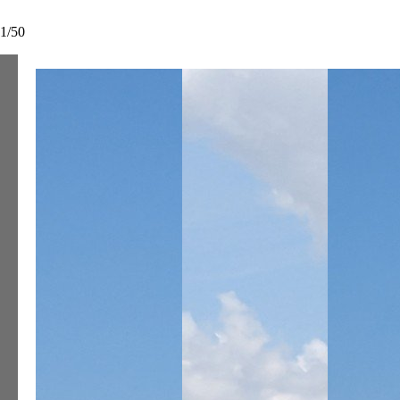
1
/
50