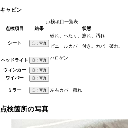
キャビン
点検項目一覧表
点検項目
結果
状態
破れ、へたり、擦れ、汚れ
シート
〇
：写真
ビニールカバー付き。カバー破れ。
ハロゲン
ヘッドライト
◎
：写真
ウィンカー
◎
：写真
ワイパー
◎
：写真
ミラー
左右カバー擦れ
〇
：写真
点検箇所の写真