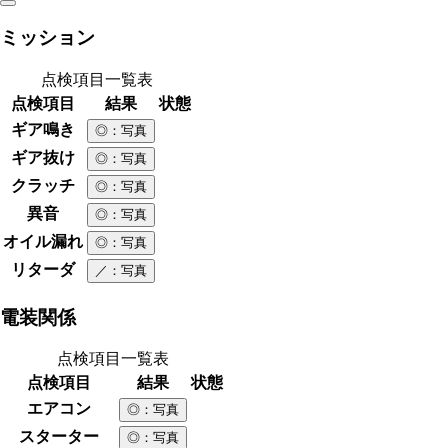
ミッション
点検項目一覧表
点検項目
結果
状態
ギア鳴き
◎
：写真
ギア抜け
◎
：写真
クラッチ
◎
：写真
異音
◎
：写真
オイル漏れ
◎
：写真
リターダ
／
：写真
電装関係
点検項目一覧表
点検項目
結果
状態
エアコン
◎
：写真
スターター
◎
：写真