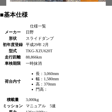
■基本仕様
仕様一覧
メーカー
日野
形状
スライドダンプ
初年度登録
平成29年 2月
型式
TKG-XZU620T
走行距離
88,866km
車検期限
一時抹消
長：
3,060mm
幅：
1,580mm
荷台内寸
高：
370mm
門高：
積載量
3,000kg
ミッション
マニュアル 5速