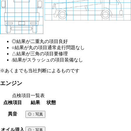
◎
結果が二重丸の項目
良好
○
結果が丸の項目
通常走行問題なし
△
結果が三角の項目
要修理
/
結果がスラッシュの項目
装備なし
※あくまでも当社判断によるものです
エンジン
点検項目一覧表
点検項目
結果
状態
異音
◎
：写真
オイル混入
◎
：写真