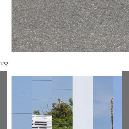
1
/
52