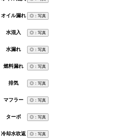
オイル漏れ
◎
：写真
水混入
◎
：写真
水漏れ
◎
：写真
燃料漏れ
◎
：写真
排気
◎
：写真
マフラー
◎
：写真
ターボ
◎
：写真
冷却水吹返
◎
：写真