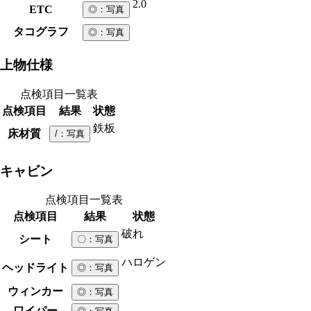
2.0
ETC
◎
：写真
タコグラフ
◎
：写真
上物仕様
点検項目一覧表
点検項目
結果
状態
鉄板
床材質
/
：写真
キャビン
点検項目一覧表
点検項目
結果
状態
破れ
シート
〇
：写真
ハロゲン
ヘッドライト
◎
：写真
ウィンカー
◎
：写真
ワイパー