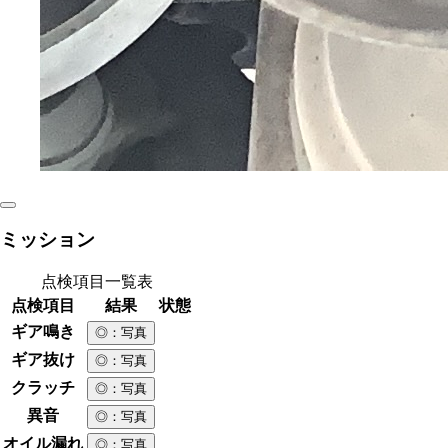
ミッション
点検項目一覧表
点検項目
結果
状態
ギア鳴き
◎
：写真
ギア抜け
◎
：写真
クラッチ
◎
：写真
異音
◎
：写真
オイル漏れ
◎
：写真