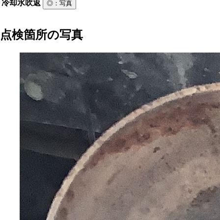
冷却水吹返
◎
：写真
点検箇所の写真