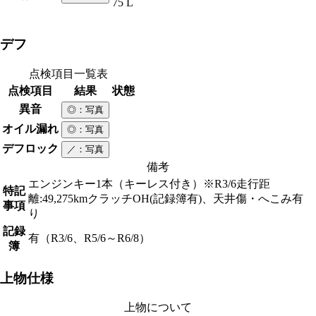
75 L
デフ
点検項目一覧表
点検項目
結果
状態
異音
◎
：写真
オイル漏れ
◎
：写真
デフロック
／
：写真
備考
エンジンキー1本（キーレス付き）※R3/6走行距
特記
離:49,275kmクラッチOH(記録簿有)、天井傷・へこみ有
事項
り
記録
有（R3/6、R5/6～R6/8）
簿
上物仕様
上物について