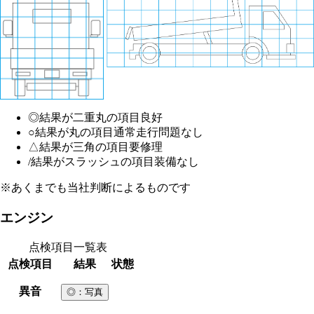
◎
結果が二重丸の項目
良好
○
結果が丸の項目
通常走行問題なし
△
結果が三角の項目
要修理
/
結果がスラッシュの項目
装備なし
※あくまでも当社判断によるものです
エンジン
点検項目一覧表
点検項目
結果
状態
異音
◎
：写真