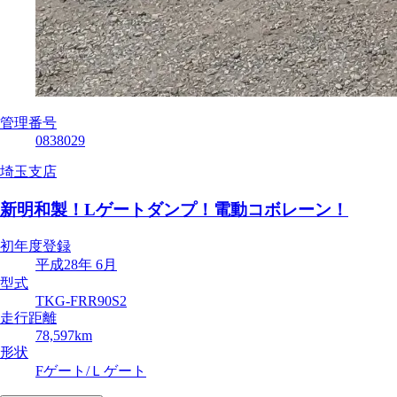
管理番号
0838029
埼玉支店
新明和製！Lゲートダンプ！電動コボレーン！
初年度登録
平成28年 6月
型式
TKG-FRR90S2
走行距離
78,597km
形状
Fゲート/Ｌゲート