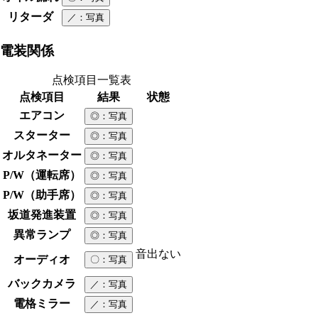
リターダ
／
：写真
電装関係
点検項目一覧表
点検項目
結果
状態
エアコン
◎
：写真
スターター
◎
：写真
オルタネーター
◎
：写真
P/W（運転席）
◎
：写真
P/W（助手席）
◎
：写真
坂道発進装置
◎
：写真
異常ランプ
◎
：写真
音出ない
オーディオ
〇
：写真
バックカメラ
／
：写真
電格ミラー
／
：写真