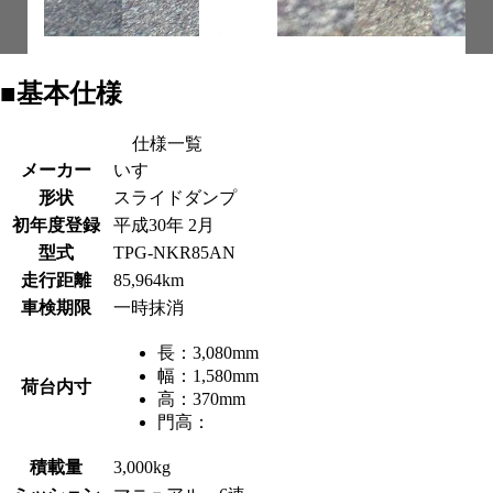
■基本仕様
仕様一覧
メーカー
いすゞ
形状
スライドダンプ
初年度登録
平成30年 2月
型式
TPG-NKR85AN
走行距離
85,964km
車検期限
一時抹消
長：
3,080mm
幅：
1,580mm
荷台内寸
高：
370mm
門高：
積載量
3,000kg