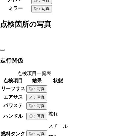
◎
：写真
ミラー
◎
：写真
点検箇所の写真
走行関係
点検項目一覧表
点検項目
結果
状態
リーフサス
◎
：写真
エアサス
／
：写真
パワステ
◎
：写真
擦れ
ハンドル
〇
：写真
スチール
燃料タンク
◎
：写真