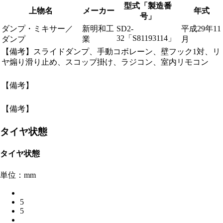
型式「製造番
上物名
メーカー
年式
号」
ダンプ・ミキサー／
新明和工
SD2-
平成29年11
32「S81193114」
ダンプ
業
月
【備考】スライドダンプ、手動コボレーン、壁フック1対、リ
ヤ煽り滑り止め、スコップ掛け、ラジコン、室内リモコン
【備考】
【備考】
タイヤ状態
タイヤ状態
単位：mm
5
5