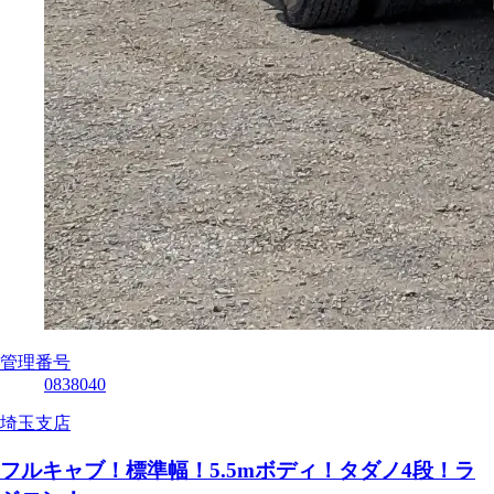
管理番号
0838040
埼玉支店
フルキャブ！標準幅！5.5mボディ！タダノ4段！ラ