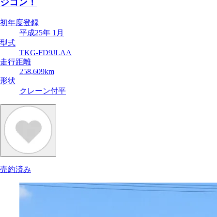
ジコン！
初年度登録
平成25年 1月
型式
TKG-FD9JLAA
走行距離
258,609km
形状
クレーン付平
売約済み