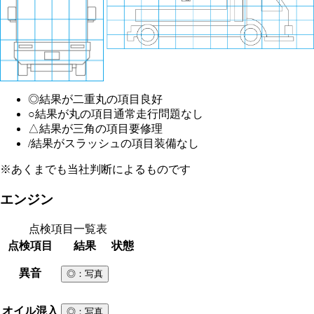
◎
結果が二重丸の項目
良好
○
結果が丸の項目
通常走行問題なし
△
結果が三角の項目
要修理
/
結果がスラッシュの項目
装備なし
※あくまでも当社判断によるものです
エンジン
点検項目一覧表
点検項目
結果
状態
異音
◎
：写真
オイル混入
◎
：写真