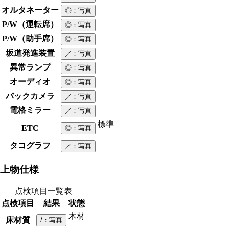
オルタネーター
◎
：写真
P/W（運転席）
◎
：写真
P/W（助手席）
◎
：写真
坂道発進装置
／
：写真
異常ランプ
◎
：写真
オーディオ
◎
：写真
バックカメラ
／
：写真
電格ミラー
／
：写真
標準
ETC
◎
：写真
タコグラフ
／
：写真
上物仕様
点検項目一覧表
点検項目
結果
状態
木材
床材質
/
：写真