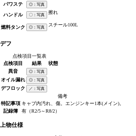
パワステ
◎
：写真
擦れ
ハンドル
〇
：写真
スチール
100L
燃料タンク
◎
：写真
デフ
点検項目一覧表
点検項目
結果
状態
異音
◎
：写真
オイル漏れ
◎
：写真
デフロック
／
：写真
備考
特記事項
キャブ内汚れ、傷。エンジンキー1本(メイン)。
記録簿
有（R2/5～R8/2）
上物仕様