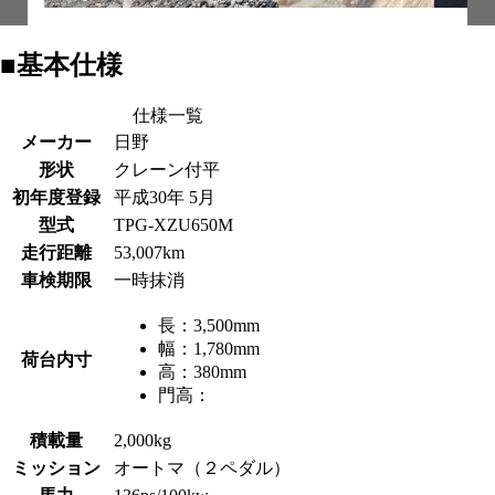
■基本仕様
仕様一覧
メーカー
日野
形状
クレーン付平
初年度登録
平成30年 5月
型式
TPG-XZU650M
走行距離
53,007km
車検期限
一時抹消
長：
3,500mm
幅：
1,780mm
荷台内寸
高：
380mm
門高：
積載量
2,000kg
ミッション
オートマ（２ペダル）