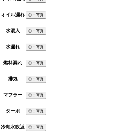
オイル漏れ
◎
：写真
水混入
◎
：写真
水漏れ
◎
：写真
燃料漏れ
◎
：写真
排気
◎
：写真
マフラー
◎
：写真
ターボ
◎
：写真
冷却水吹返
◎
：写真