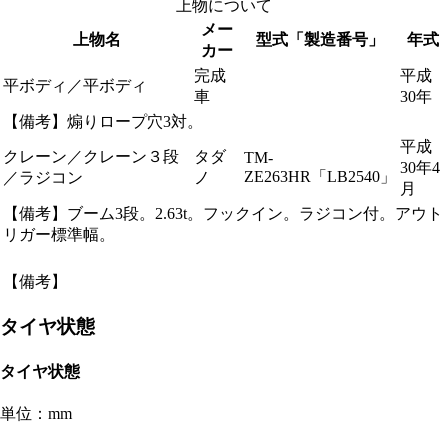
上物について
メー
上物名
型式「製造番号」
年式
カー
完成
平成
平ボディ／平ボディ
車
30年
【備考】煽りロープ穴3対。
平成
クレーン／クレーン３段
タダ
TM-
30年4
ZE263HR「LB2540」
／ラジコン
ノ
月
【備考】ブーム3段。2.63t。フックイン。ラジコン付。アウト
リガー標準幅。
【備考】
タイヤ状態
タイヤ状態
単位：mm