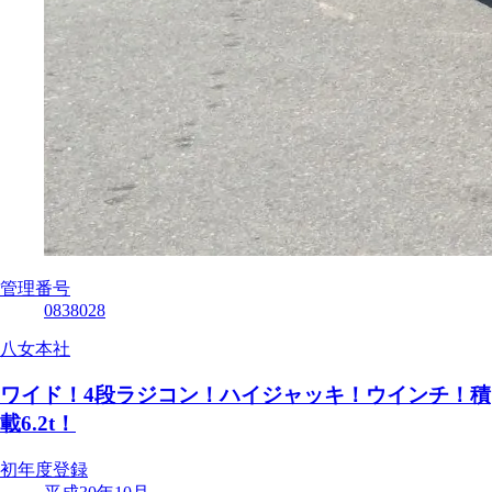
管理番号
0838028
八女本社
ワイド！4段ラジコン！ハイジャッキ！ウインチ！積
載6.2t！
初年度登録