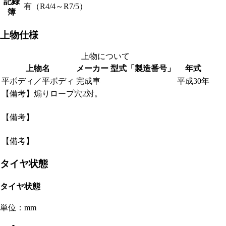
記録
有（R4/4～R7/5）
簿
上物仕様
上物について
上物名
メーカー
型式「製造番号」
年式
平ボディ／平ボディ
完成車
平成30年
【備考】煽りロープ穴2対。
【備考】
【備考】
タイヤ状態
タイヤ状態
単位：mm