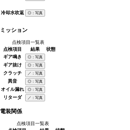
冷却水吹返
◎
：写真
ミッション
点検項目一覧表
点検項目
結果
状態
ギア鳴き
◎
：写真
ギア抜け
◎
：写真
クラッチ
／
：写真
異音
◎
：写真
オイル漏れ
◎
：写真
リターダ
／
：写真
電装関係
点検項目一覧表