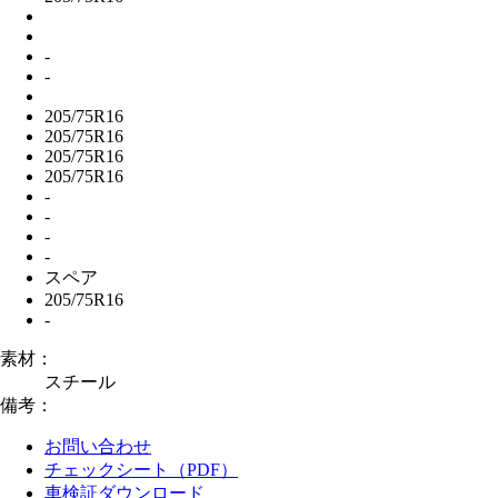
-
-
205/75R16
205/75R16
205/75R16
205/75R16
-
-
-
-
スペア
205/75R16
-
素材：
スチール
備考：
お問い合わせ
チェックシート（PDF）
車検証ダウンロード