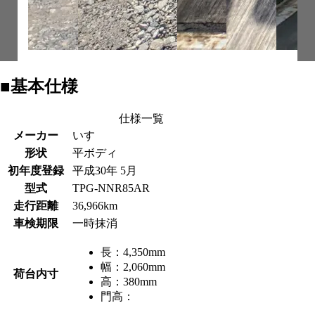
■基本仕様
仕様一覧
メーカー
いすゞ
形状
平ボディ
初年度登録
平成30年 5月
型式
TPG-NNR85AR
走行距離
36,966km
車検期限
一時抹消
長：
4,350mm
幅：
2,060mm
荷台内寸
高：
380mm
門高：