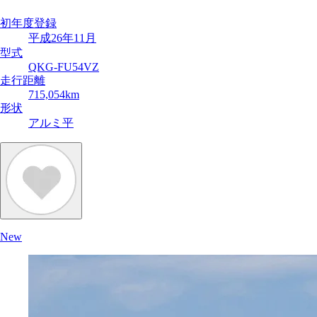
初年度登録
平成26年11月
型式
QKG-FU54VZ
走行距離
715,054km
形状
アルミ平
New