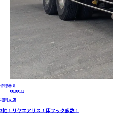
管理番号
0838032
福岡支店
3軸！リヤエアサス！床フック多数！