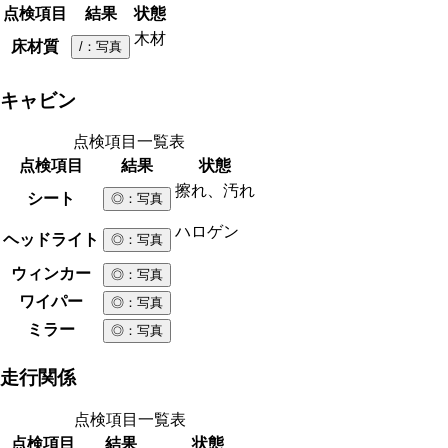
点検項目
結果
状態
木材
床材質
/
：写真
キャビン
点検項目一覧表
点検項目
結果
状態
擦れ、汚れ
シート
◎
：写真
ハロゲン
ヘッドライト
◎
：写真
ウィンカー
◎
：写真
ワイパー
◎
：写真
ミラー
◎
：写真
走行関係
点検項目一覧表
点検項目
結果
状態