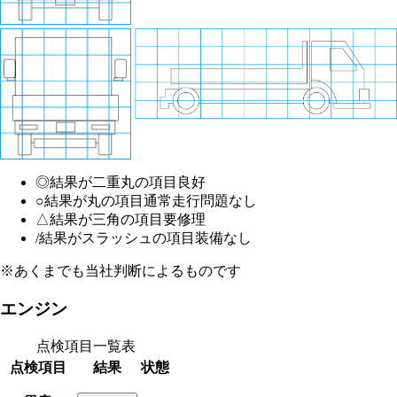
◎
結果が二重丸の項目
良好
○
結果が丸の項目
通常走行問題なし
△
結果が三角の項目
要修理
/
結果がスラッシュの項目
装備なし
※あくまでも当社判断によるものです
エンジン
点検項目一覧表
点検項目
結果
状態