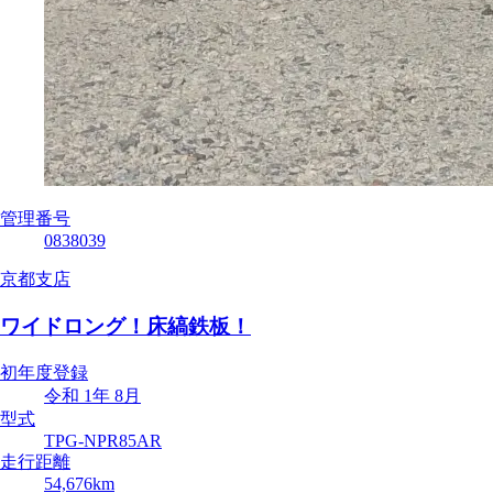
管理番号
0838039
京都支店
ワイドロング！床縞鉄板！
初年度登録
令和 1年 8月
型式
TPG-NPR85AR
走行距離
54,676km