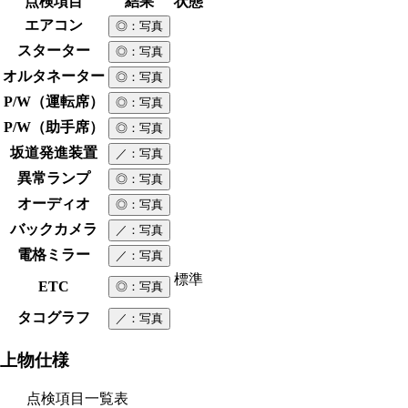
点検項目
結果
状態
エアコン
◎
：写真
スターター
◎
：写真
オルタネーター
◎
：写真
P/W（運転席）
◎
：写真
P/W（助手席）
◎
：写真
坂道発進装置
／
：写真
異常ランプ
◎
：写真
オーディオ
◎
：写真
バックカメラ
／
：写真
電格ミラー
／
：写真
標準
ETC
◎
：写真
タコグラフ
／
：写真
上物仕様
点検項目一覧表