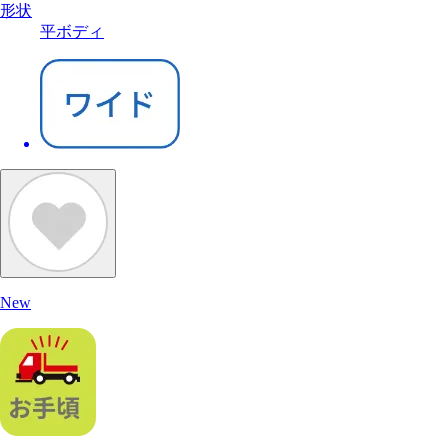
形状
平ボディ
New