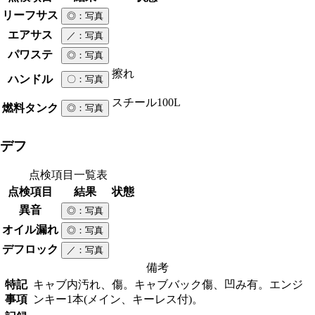
リーフサス
◎
：写真
エアサス
／
：写真
パワステ
◎
：写真
擦れ
ハンドル
〇
：写真
スチール
100L
燃料タンク
◎
：写真
デフ
点検項目一覧表
点検項目
結果
状態
異音
◎
：写真
オイル漏れ
◎
：写真
デフロック
／
：写真
備考
特記
キャブ内汚れ、傷。キャブバック傷、凹み有。エンジ
事項
ンキー1本(メイン、キーレス付)。