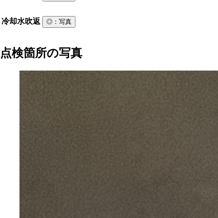
冷却水吹返
◎
：写真
点検箇所の写真