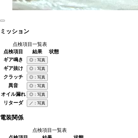
ミッション
点検項目一覧表
点検項目
結果
状態
ギア鳴き
◎
：写真
ギア抜け
◎
：写真
クラッチ
◎
：写真
異音
◎
：写真
オイル漏れ
◎
：写真
リターダ
／
：写真
電装関係
点検項目一覧表
点検項目
結果
状態