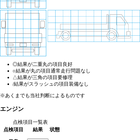
◎
結果が二重丸の項目
良好
○
結果が丸の項目
通常走行問題なし
△
結果が三角の項目
要修理
/
結果がスラッシュの項目
装備なし
※あくまでも当社判断によるものです
エンジン
点検項目一覧表
点検項目
結果
状態