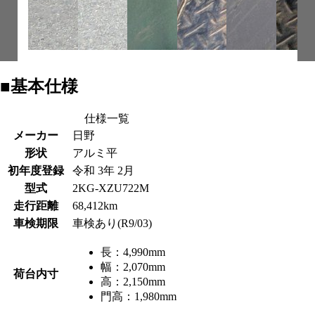
■基本仕様
仕様一覧
メーカー
日野
形状
アルミ平
初年度登録
令和 3年 2月
型式
2KG-XZU722M
走行距離
68,412km
車検期限
車検あり(R9/03)
長：
4,990mm
幅：
2,070mm
荷台内寸
高：
2,150mm
門高：
1,980mm