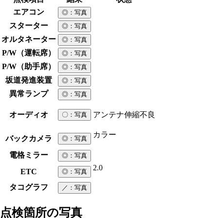
エアコン
◎
：写真
スターター
◎
：写真
オルタネーター
◎
：写真
P/W（運転席）
◎
：写真
P/W（助手席）
◎
：写真
坂道発進装置
◎
：写真
異常ランプ
◎
：写真
オーディオ
アンテナ伸縮不良
〇
：写真
カラー
バックカメラ
◎
：写真
電格ミラー
◎
：写真
2.0
ETC
◎
：写真
タコグラフ
／
：写真
点検箇所の写真