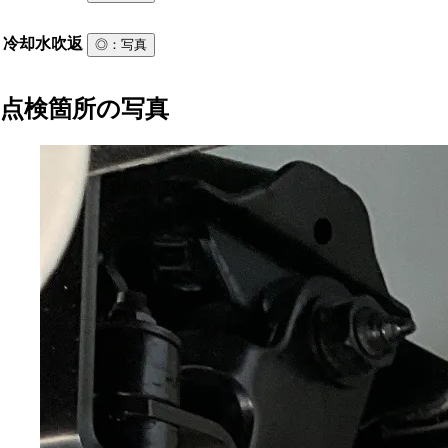
冷却水吹返
◎
：写真
点検箇所の写真