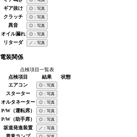
ギア抜け
◎
：写真
クラッチ
◎
：写真
異音
◎
：写真
オイル漏れ
◎
：写真
リターダ
／
：写真
電装関係
点検項目一覧表
点検項目
結果
状態
エアコン
◎
：写真
スターター
◎
：写真
オルタネーター
◎
：写真
P/W（運転席）
◎
：写真
P/W（助手席）
◎
：写真
坂道発進装置
／
：写真
異常ランプ
◎
：写真