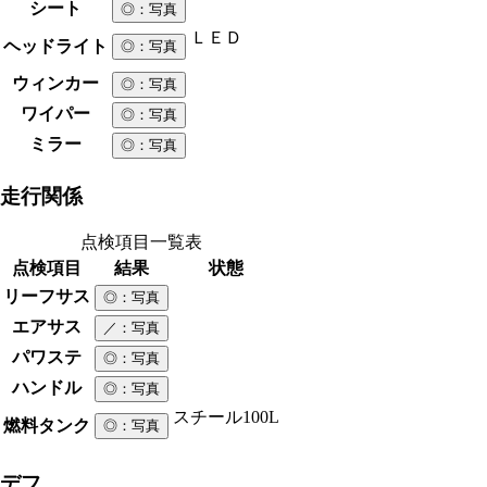
シート
◎
：写真
ＬＥＤ
ヘッドライト
◎
：写真
ウィンカー
◎
：写真
ワイパー
◎
：写真
ミラー
◎
：写真
走行関係
点検項目一覧表
点検項目
結果
状態
リーフサス
◎
：写真
エアサス
／
：写真
パワステ
◎
：写真
ハンドル
◎
：写真
スチール
100L
燃料タンク
◎
：写真
デフ