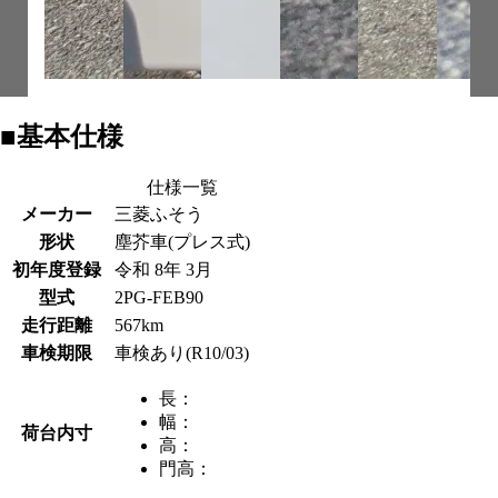
■基本仕様
仕様一覧
メーカー
三菱ふそう
形状
塵芥車(プレス式)
初年度登録
令和 8年 3月
型式
2PG-FEB90
走行距離
567km
車検期限
車検あり(R10/03)
長：
幅：
荷台内寸
高：
門高：