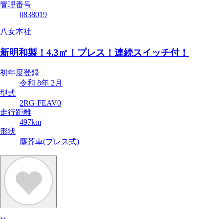
管理番号
0838019
八女本社
新明和製！4.3㎥！プレス！連続スイッチ付！
初年度登録
令和 8年 2月
型式
2RG-FEAV0
走行距離
497km
形状
塵芥車(プレス式)