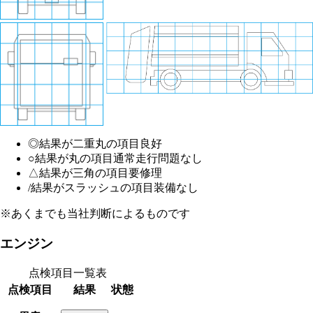
◎
結果が二重丸の項目
良好
○
結果が丸の項目
通常走行問題なし
△
結果が三角の項目
要修理
/
結果がスラッシュの項目
装備なし
※あくまでも当社判断によるものです
エンジン
点検項目一覧表
点検項目
結果
状態