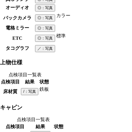
オーディオ
◎
：写真
カラー
バックカメラ
◎
：写真
電格ミラー
◎
：写真
標準
ETC
◎
：写真
タコグラフ
／
：写真
上物仕様
点検項目一覧表
点検項目
結果
状態
鉄板
床材質
/
：写真
キャビン
点検項目一覧表
点検項目
結果
状態