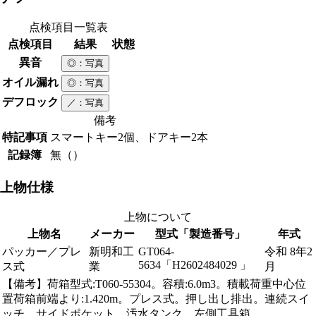
点検項目一覧表
点検項目
結果
状態
異音
◎
：写真
オイル漏れ
◎
：写真
デフロック
／
：写真
備考
特記事項
スマートキー2個、ドアキー2本
記録簿
無（）
上物仕様
上物について
上物名
メーカー
型式「製造番号」
年式
パッカー／プレ
新明和工
GT064-
令和 8年2
5634「H2602484029 」
ス式
業
月
【備考】荷箱型式:T060-55304。容積:6.0m3。積載荷重中心位
置荷箱前端より:1.420m。プレス式。押し出し排出。連続スイ
ッチ。サイドポケット。汚水タンク。左側工具箱。