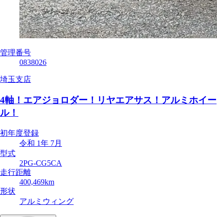
管理番号
0838026
埼玉支店
4軸！エアジョロダー！リヤエアサス！アルミホイー
ル！
初年度登録
令和 1年 7月
型式
2PG-CG5CA
走行距離
400,469km
形状
アルミウィング