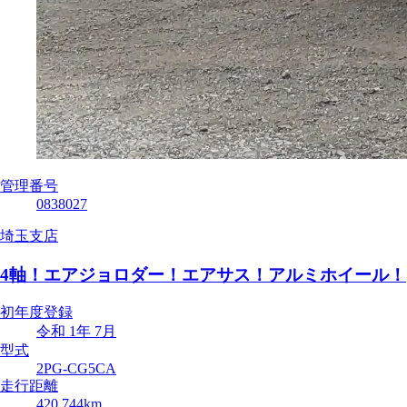
管理番号
0838027
埼玉支店
4軸！エアジョロダー！エアサス！アルミホイール！
初年度登録
令和 1年 7月
型式
2PG-CG5CA
走行距離
420,744km