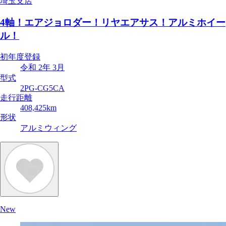
埼玉支店
4軸！エアジョロダー！リヤエアサス！アルミホイー
ル！
初年度登録
令和 2年 3月
型式
2PG-CG5CA
走行距離
408,425km
形状
アルミウィング
New