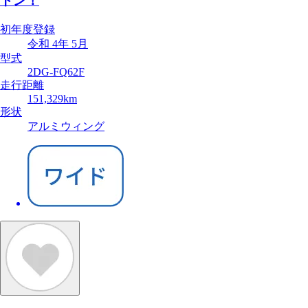
トン！
初年度登録
令和 4年 5月
型式
2DG-FQ62F
走行距離
151,329km
形状
アルミウィング