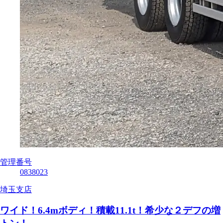
管理番号
0838023
埼玉支店
ワイド！6.4mボディ！積載11.1t！希少な２デフの増