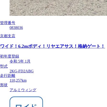
管理番号
0838036
京都支店
ワイド！6.2mボディ！リヤエアサス！格納ゲート！
初年度登録
令和 5年 1月
型式
2KG-FD2ABG
走行距離
110,257km
形状
アルミウィング