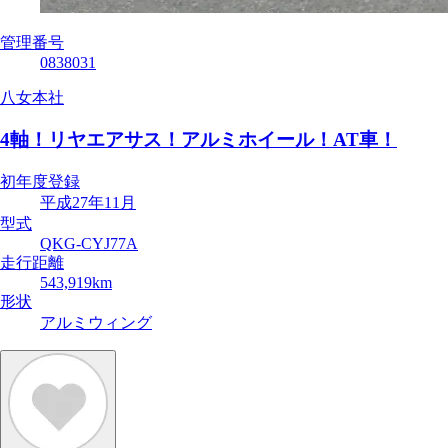
管理番号
0838031
八女本社
4軸！リヤエアサス！アルミホイール！AT車！
初年度登録
平成27年11月
型式
QKG-CYJ77A
走行距離
543,919km
形状
アルミウィング