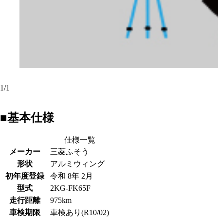
1
/
1
■基本仕様
仕様一覧
メーカー
三菱ふそう
形状
アルミウィング
初年度登録
令和 8年 2月
型式
2KG-FK65F
走行距離
975km
車検期限
車検あり(R10/02)