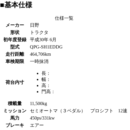
■基本仕様
仕様一覧
メーカー
日野
形状
トラクタ
初年度登録
平成30年 6月
型式
QPG-SH1EDDG
走行距離
464,706km
車検期限
一時抹消
長：
幅：
荷台内寸
高：
門高：
積載量
11,500kg
ミッション
セミオートマ（３ペダル） プロシフト 12速
馬力
450ps/331kw
ブレーキ
エアー