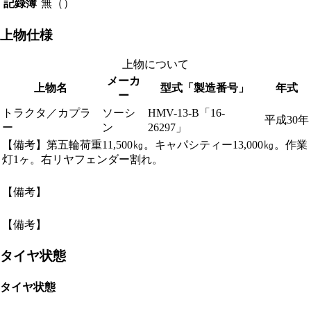
記録簿
無（）
上物仕様
上物について
メーカ
上物名
型式「製造番号」
年式
ー
トラクタ／カプラ
ソーシ
HMV-13-B「16-
平成30年
ー
ン
26297」
【備考】第五輪荷重11,500㎏。キャパシティー13,000㎏。作業
灯1ヶ。右リヤフェンダー割れ。
【備考】
【備考】
タイヤ状態
タイヤ状態