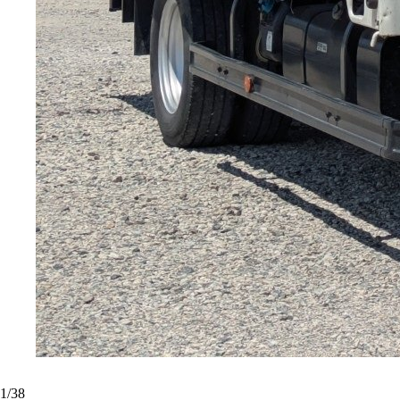
1
/
38