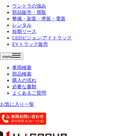
ウシトラの強み
部品販売・買取
整備・架装・塗装・電装
レンタル
短期リース
LEDビジョン/アドトラック
EVトラック販売
menu
車両検索
部品検索
購入の流れ
必要な書類
よくあるご質問
お気に入り一覧