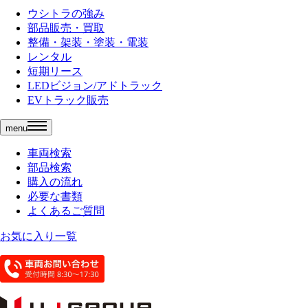
ウシトラの強み
部品販売・買取
整備・架装・塗装・電装
レンタル
短期リース
LEDビジョン/アドトラック
EVトラック販売
menu
車両検索
部品検索
購入の流れ
必要な書類
よくあるご質問
お気に入り一覧