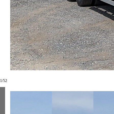
1
/
52