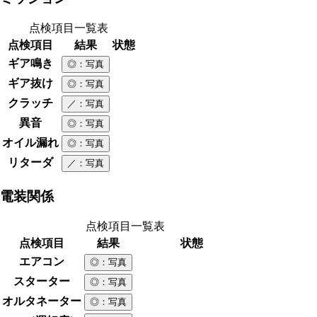
点検項目一覧表
点検項目
結果
状態
ギア鳴き
◎
：写真
ギア抜け
◎
：写真
クラッチ
／
：写真
異音
◎
：写真
オイル漏れ
◎
：写真
リターダ
／
：写真
電装関係
点検項目一覧表
点検項目
結果
状態
エアコン
◎
：写真
スターター
◎
：写真
オルタネーター
◎
：写真