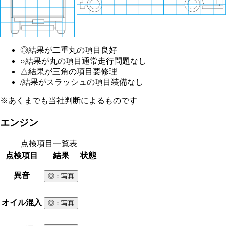
◎
結果が二重丸の項目
良好
○
結果が丸の項目
通常走行問題なし
△
結果が三角の項目
要修理
/
結果がスラッシュの項目
装備なし
※あくまでも当社判断によるものです
エンジン
点検項目一覧表
点検項目
結果
状態
異音
◎
：写真
オイル混入
◎
：写真