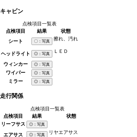
キャビン
点検項目一覧表
点検項目
結果
状態
擦れ、汚れ
シート
〇
：写真
ＬＥＤ
ヘッドライト
◎
：写真
ウィンカー
◎
：写真
ワイパー
◎
：写真
ミラー
◎
：写真
走行関係
点検項目一覧表
点検項目
結果
状態
リーフサス
◎
：写真
リヤエアサス
エアサス
◎
：写真