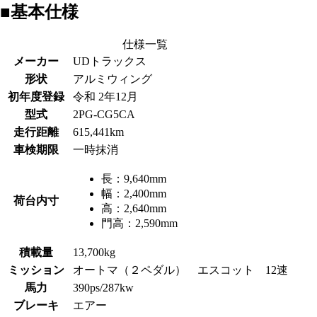
■基本仕様
仕様一覧
メーカー
UDトラックス
形状
アルミウィング
初年度登録
令和 2年12月
型式
2PG-CG5CA
走行距離
615,441km
車検期限
一時抹消
長：
9,640mm
幅：
2,400mm
荷台内寸
高：
2,640mm
門高：
2,590mm
積載量
13,700kg
ミッション
オートマ（２ペダル） エスコット 12速
馬力
390ps/287kw
ブレーキ
エアー