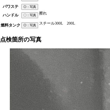
パワステ
◎
：写真
擦れ
ハンドル
〇
：写真
スチール
300L 200L
燃料タンク
◎
：写真
点検箇所の写真