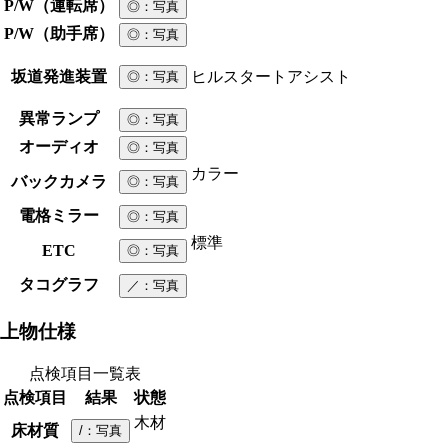
P/W（運転席）
◎
：写真
P/W（助手席）
◎
：写真
坂道発進装置
ヒルスタートアシスト
◎
：写真
異常ランプ
◎
：写真
オーディオ
◎
：写真
カラー
バックカメラ
◎
：写真
電格ミラー
◎
：写真
標準
ETC
◎
：写真
タコグラフ
／
：写真
上物仕様
点検項目一覧表
点検項目
結果
状態
木材
床材質
/
：写真