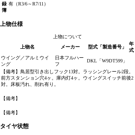
録
有（R3/6～R7/11）
簿
上物仕様
上物について
年
上物名
メーカー
型式「製造番号」
式
ウイング／アルミウイ
日本フルハー
DKL「W9DT599」
ング
フ
【備考】鳥居型引き出しフック13対。ラッシングレール2段。
前方スタンション穴4ヶ。庫内灯4ヶ。ウイングスイッチ前後2
対。床板汚れ、削れ有り。
【備考】
【備考】
タイヤ状態