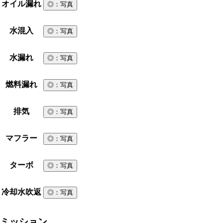
オイル漏れ
◎
：写真
水混入
◎
：写真
水漏れ
◎
：写真
燃料漏れ
◎
：写真
排気
◎
：写真
マフラー
◎
：写真
ターボ
◎
：写真
冷却水吹返
◎
：写真
ミッション