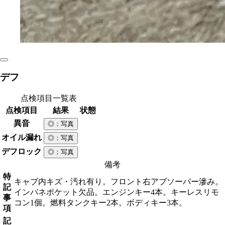
デフ
点検項目一覧表
点検項目
結果
状態
異音
◎
：写真
オイル漏れ
◎
：写真
デフロック
◎
：写真
備考
特
キャブ内キズ・汚れ有り。フロント右アブソーバー滲み。
記
インパネポケット欠品。エンジンキー4本。キーレスリモ
事
コン1個。燃料タンクキー2本。ボディキー3本。
項
記