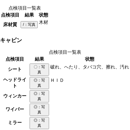
点検項目一覧表
点検項目
結果
状態
木材
床材質
/
：写真
キャビン
点検項目一覧表
点検項目
結果
状態
破れ、へたり、タバコ穴、擦れ、汚れ
〇
：写
シート
真
ヘッドライ
ＨＩＤ
◎
：写
ト
真
◎
：写
ウィンカー
真
◎
：写
ワイパー
真
◎
：写
ミラー
真