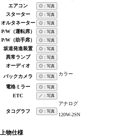
エアコン
◎
：写真
スターター
◎
：写真
オルタネーター
◎
：写真
P/W（運転席）
◎
：写真
P/W（助手席）
◎
：写真
坂道発進装置
◎
：写真
異常ランプ
◎
：写真
オーディオ
◎
：写真
カラー
バックカメラ
◎
：写真
電格ミラー
◎
：写真
ETC
／
：写真
アナログ
タコグラフ
◎
：写真
120W-2SN
上物仕様