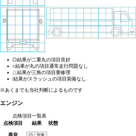
◎
結果が二重丸の項目
良好
○
結果が丸の項目
通常走行問題なし
△
結果が三角の項目
要修理
/
結果がスラッシュの項目
装備なし
※あくまでも当社判断によるものです
エンジン
点検項目一覧表
点検項目
結果
状態
異音
◎
：写真