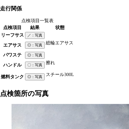
走行関係
点検項目一覧表
点検項目
結果
状態
リーフサス
／
：写真
総輪エアサス
エアサス
◎
：写真
パワステ
◎
：写真
擦れ
ハンドル
〇
：写真
スチール
300L
燃料タンク
◎
：写真
点検箇所の写真