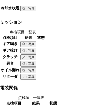
冷却水吹返
◎
：写真
ミッション
点検項目一覧表
点検項目
結果
状態
ギア鳴き
◎
：写真
ギア抜け
◎
：写真
クラッチ
／
：写真
異音
◎
：写真
オイル漏れ
◎
：写真
リターダ
／
：写真
電装関係
点検項目一覧表
点検項目
結果
状態