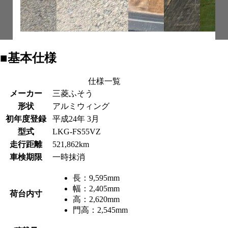
■基本仕様
仕様一覧
メーカー
三菱ふそう
形状
アルミウィング
初年度登録
平成24年 3月
型式
LKG-FS55VZ
走行距離
521,862km
車検期限
一時抹消
長：
9,595mm
幅：
2,405mm
荷台内寸
高：
2,620mm
門高：
2,545mm