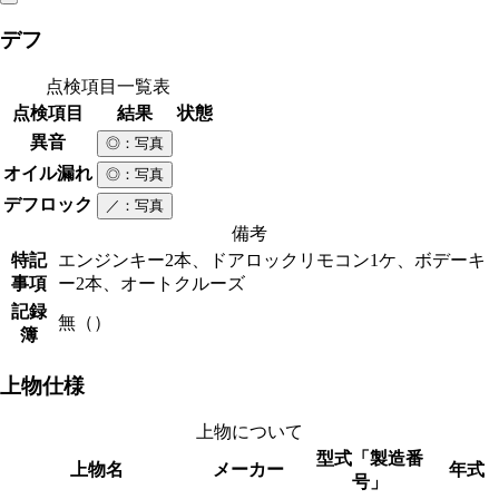
デフ
点検項目一覧表
点検項目
結果
状態
異音
◎
：写真
オイル漏れ
◎
：写真
デフロック
／
：写真
備考
特記
エンジンキー2本、ドアロックリモコン1ケ、ボデーキ
事項
ー2本、オートクルーズ
記録
無（）
簿
上物仕様
上物について
型式「製造番
上物名
メーカー
年式
号」