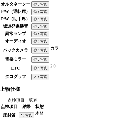
オルタネーター
◎
：写真
P/W（運転席）
◎
：写真
P/W（助手席）
◎
：写真
坂道発進装置
◎
：写真
異常ランプ
◎
：写真
オーディオ
◎
：写真
カラー
バックカメラ
◎
：写真
電格ミラー
◎
：写真
2.0
ETC
◎
：写真
タコグラフ
／
：写真
上物仕様
点検項目一覧表
点検項目
結果
状態
木材
床材質
/
：写真