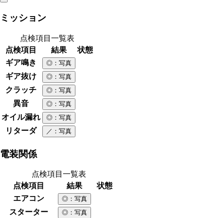
ミッション
点検項目一覧表
点検項目
結果
状態
ギア鳴き
◎
：写真
ギア抜け
◎
：写真
クラッチ
◎
：写真
異音
◎
：写真
オイル漏れ
◎
：写真
リターダ
／
：写真
電装関係
点検項目一覧表
点検項目
結果
状態
エアコン
◎
：写真
スターター
◎
：写真