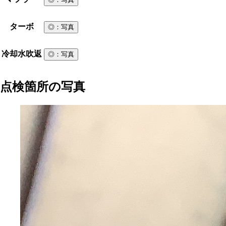
ターボ
◎
：写真
冷却水吹返
◎
：写真
点検箇所の写真