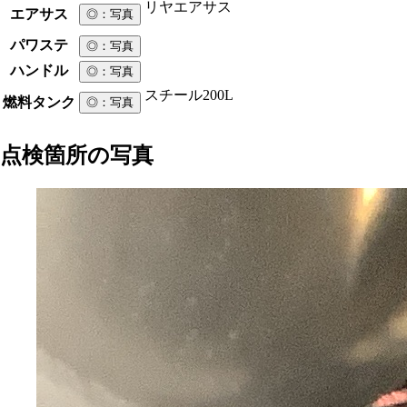
リヤエアサス
エアサス
◎
：写真
パワステ
◎
：写真
ハンドル
◎
：写真
スチール
200L
燃料タンク
◎
：写真
点検箇所の写真