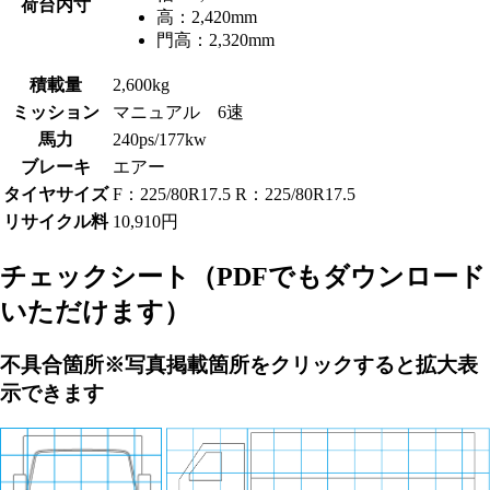
荷台内寸
高：
2,420mm
門高：
2,320mm
積載量
2,600kg
ミッション
マニュアル 6速
馬力
240ps/177kw
ブレーキ
エアー
タイヤサイズ
F：225/80R17.5 R：225/80R17.5
リサイクル料
10,910円
チェックシート
（PDFでもダウンロード
いただけます）
不具合箇所
※写真掲載箇所をクリックすると拡大表
示できます