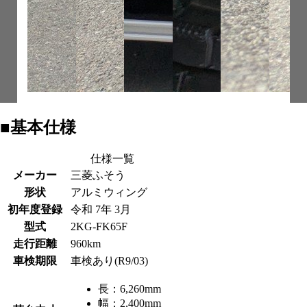
■基本仕様
仕様一覧
メーカー
三菱ふそう
形状
アルミウィング
初年度登録
令和 7年 3月
型式
2KG-FK65F
走行距離
960km
車検期限
車検あり(R9/03)
長：
6,260mm
幅：
2,400mm