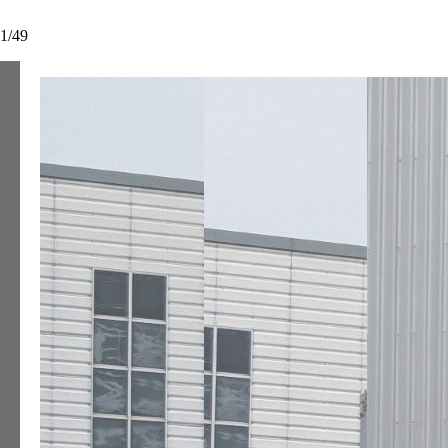
1
/
49