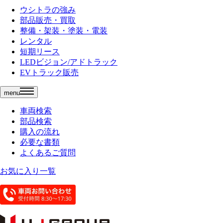
ウシトラの強み
部品販売・買取
整備・架装・塗装・電装
レンタル
短期リース
LEDビジョン/アドトラック
EVトラック販売
menu
車両検索
部品検索
購入の流れ
必要な書類
よくあるご質問
お気に入り一覧