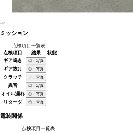
ミッション
点検項目一覧表
点検項目
結果
状態
ギア鳴き
◎
：写真
ギア抜け
◎
：写真
クラッチ
／
：写真
異音
◎
：写真
オイル漏れ
◎
：写真
リターダ
◎
：写真
電装関係
点検項目一覧表