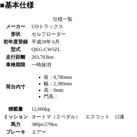
■基本仕様
仕様一覧
メーカー
UDトラックス
形状
セルフローダー
初年度登録
平成30年 6月
型式
QKG-CW5ZL
走行距離
203,783km
車検期限
一時抹消
長：
8,780mm
幅：
2,380mm
荷台内寸
高：
0mm
門高：
積載量
12,600kg
ミッション
オートマ（２ペダル） エスコット 12速
馬力
380ps/279kw
ブレーキ
エアー