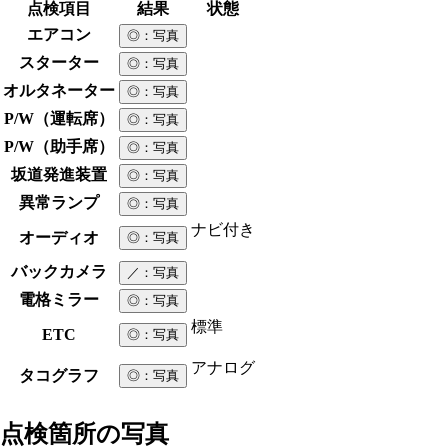
点検項目
結果
状態
エアコン
◎
：写真
スターター
◎
：写真
オルタネーター
◎
：写真
P/W（運転席）
◎
：写真
P/W（助手席）
◎
：写真
坂道発進装置
◎
：写真
異常ランプ
◎
：写真
ナビ付き
オーディオ
◎
：写真
バックカメラ
／
：写真
電格ミラー
◎
：写真
標準
ETC
◎
：写真
アナログ
タコグラフ
◎
：写真
点検箇所の写真