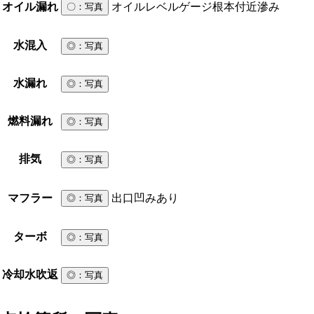
オイル漏れ
オイルレベルゲージ根本付近滲み
〇
：写真
水混入
◎
：写真
水漏れ
◎
：写真
燃料漏れ
◎
：写真
排気
◎
：写真
マフラー
出口凹みあり
◎
：写真
ターボ
◎
：写真
冷却水吹返
◎
：写真