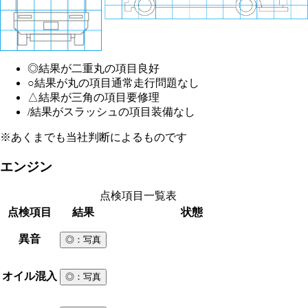
◎
結果が二重丸の項目
良好
○
結果が丸の項目
通常走行問題なし
△
結果が三角の項目
要修理
/
結果がスラッシュの項目
装備なし
※あくまでも当社判断によるものです
エンジン
点検項目一覧表
点検項目
結果
状態
異音
◎
：写真
オイル混入
◎
：写真