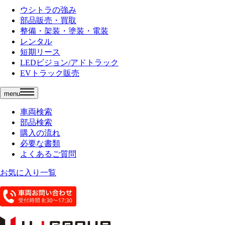
ウシトラの強み
部品販売・買取
整備・架装・塗装・電装
レンタル
短期リース
LEDビジョン/アドトラック
EVトラック販売
menu
車両検索
部品検索
購入の流れ
必要な書類
よくあるご質問
お気に入り一覧