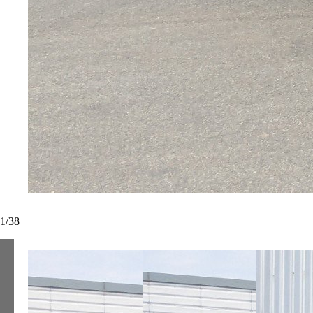
1
/
38