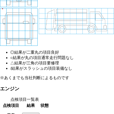
◎
結果が二重丸の項目
良好
○
結果が丸の項目
通常走行問題なし
△
結果が三角の項目
要修理
/
結果がスラッシュの項目
装備なし
※あくまでも当社判断によるものです
エンジン
点検項目一覧表
点検項目
結果
状態