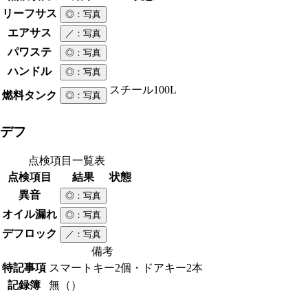
リーフサス
◎
：写真
エアサス
／
：写真
パワステ
◎
：写真
ハンドル
◎
：写真
スチール
100L
燃料タンク
◎
：写真
デフ
点検項目一覧表
点検項目
結果
状態
異音
◎
：写真
オイル漏れ
◎
：写真
デフロック
／
：写真
備考
特記事項
スマートキー2個・ドアキー2本
記録簿
無（）