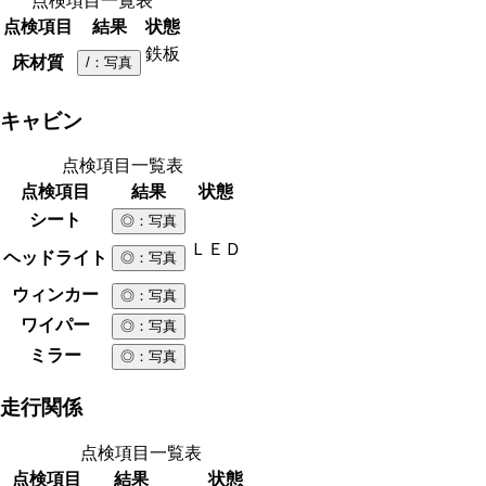
点検項目一覧表
点検項目
結果
状態
鉄板
床材質
/
：写真
キャビン
点検項目一覧表
点検項目
結果
状態
シート
◎
：写真
ＬＥＤ
ヘッドライト
◎
：写真
ウィンカー
◎
：写真
ワイパー
◎
：写真
ミラー
◎
：写真
走行関係
点検項目一覧表
点検項目
結果
状態