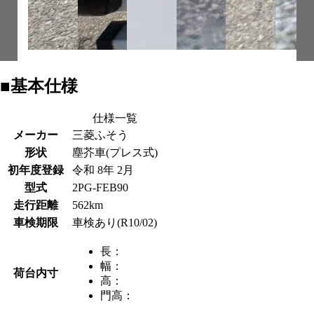
■基本仕様
仕様一覧
メーカー
三菱ふそう
形状
塵芥車(プレス式)
初年度登録
令和 8年 2月
型式
2PG-FEB90
走行距離
562km
車検期限
車検あり(R10/02)
長：
幅：
荷台内寸
高：
門高：