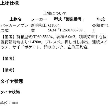
上物仕様
上物について
上物名
メーカー
型式「製造番号」
年式
パッカー／プレ
新明和工
GT064-
令和 8年1
5634「H2601483739 」
ス式
業
月
【備考】荷箱型式:T060-55304。容積:6.0m3。積載荷重中心位
置荷箱前端より:1.420m。プレス式。押し出し排出。連続スイ
ッチ。サイドポケット。汚水タンク。左側工具箱。
【備考】
【備考】
タイヤ状態
タイヤ状態
単位：mm