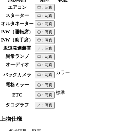
エアコン
◎
：写真
スターター
◎
：写真
オルタネーター
◎
：写真
P/W（運転席）
◎
：写真
P/W（助手席）
◎
：写真
坂道発進装置
／
：写真
異常ランプ
◎
：写真
オーディオ
◎
：写真
カラー
バックカメラ
◎
：写真
電格ミラー
◎
：写真
標準
ETC
◎
：写真
タコグラフ
／
：写真
上物仕様