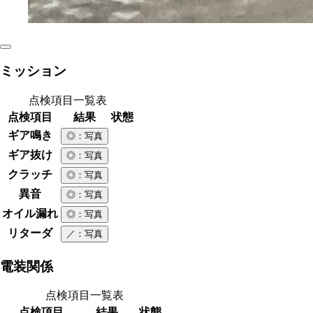
ミッション
点検項目一覧表
点検項目
結果
状態
ギア鳴き
◎
：写真
ギア抜け
◎
：写真
クラッチ
◎
：写真
異音
◎
：写真
オイル漏れ
◎
：写真
リターダ
／
：写真
電装関係
点検項目一覧表
点検項目
結果
状態