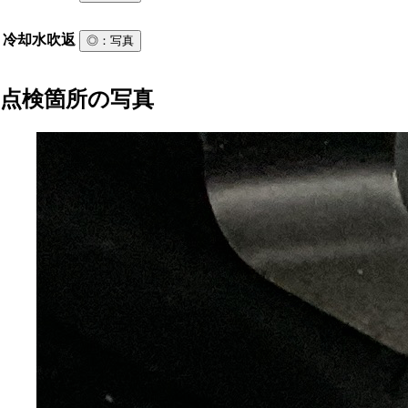
冷却水吹返
◎
：写真
点検箇所の写真