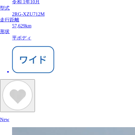
令和 1年10月
型式
2RG-XZU712M
走行距離
57,629km
形状
平ボディ
New