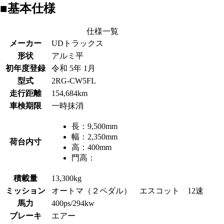
■基本仕様
仕様一覧
メーカー
UDトラックス
形状
アルミ平
初年度登録
令和 5年 1月
型式
2RG-CW5FL
走行距離
154,684km
車検期限
一時抹消
長：
9,500mm
幅：
2,350mm
荷台内寸
高：
400mm
門高：
積載量
13,300kg
ミッション
オートマ（２ペダル） エスコット 12速
馬力
400ps/294kw
ブレーキ
エアー