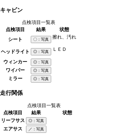
キャビン
点検項目一覧表
点検項目
結果
状態
擦れ、汚れ
シート
〇
：写真
ＬＥＤ
ヘッドライト
◎
：写真
ウィンカー
◎
：写真
ワイパー
◎
：写真
ミラー
◎
：写真
走行関係
点検項目一覧表
点検項目
結果
状態
リーフサス
◎
：写真
エアサス
／
：写真