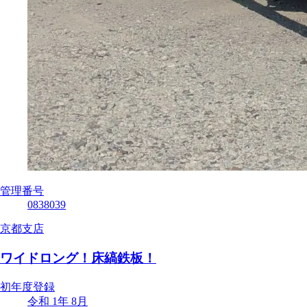
管理番号
0838039
京都支店
ワイドロング！床縞鉄板！
初年度登録
令和 1年 8月