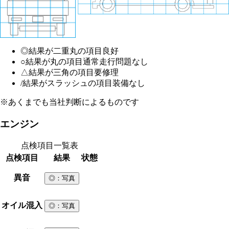
◎
結果が二重丸の項目
良好
○
結果が丸の項目
通常走行問題なし
△
結果が三角の項目
要修理
/
結果がスラッシュの項目
装備なし
※あくまでも当社判断によるものです
エンジン
点検項目一覧表
点検項目
結果
状態
異音
◎
：写真
オイル混入
◎
：写真