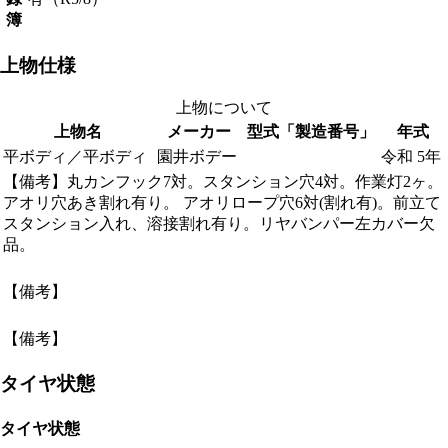
簿
上物仕様
上物について
上物名
メーカー
型式「製造番号」
年式
平ボディ／平ボディ
園井ボデー
令和 5年
【備考】丸カンフック7対。スタンション穴4対。作業灯2ヶ。
アオリ穴あき割れ有り。 アオリロープ穴6対(割れ有)。前立て
スタンション入れ、溶接割れ有り。リヤバンパー左カバー欠
品。
【備考】
【備考】
タイヤ状態
タイヤ状態