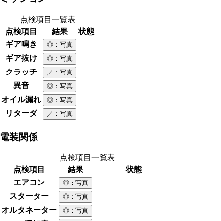
点検項目一覧表
点検項目
結果
状態
ギア鳴き
◎
：写真
ギア抜け
◎
：写真
クラッチ
／
：写真
異音
◎
：写真
オイル漏れ
◎
：写真
リターダ
／
：写真
電装関係
点検項目一覧表
点検項目
結果
状態
エアコン
◎
：写真
スターター
◎
：写真
オルタネーター
◎
：写真