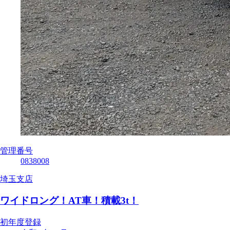
管理番号
0838008
埼玉支店
ワイドロング！AT車！積載3t！
初年度登録