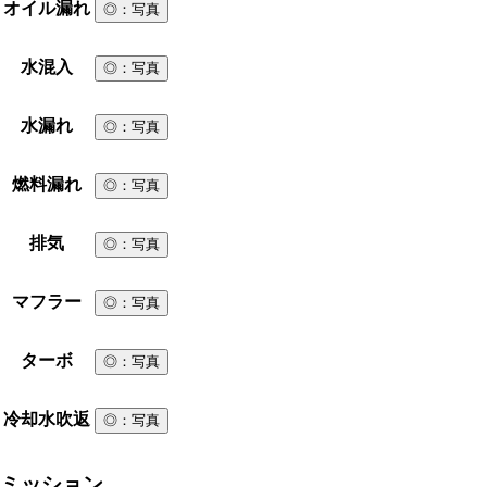
オイル漏れ
◎
：写真
水混入
◎
：写真
水漏れ
◎
：写真
燃料漏れ
◎
：写真
排気
◎
：写真
マフラー
◎
：写真
ターボ
◎
：写真
冷却水吹返
◎
：写真
ミッション