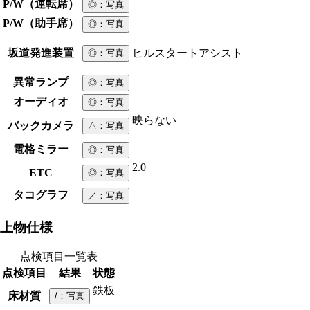
P/W（運転席）
◎
：写真
P/W（助手席）
◎
：写真
坂道発進装置
ヒルスタートアシスト
◎
：写真
異常ランプ
◎
：写真
オーディオ
◎
：写真
映らない
バックカメラ
△
：写真
電格ミラー
◎
：写真
2.0
ETC
◎
：写真
タコグラフ
／
：写真
上物仕様
点検項目一覧表
点検項目
結果
状態
鉄板
床材質
/
：写真