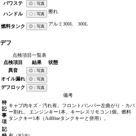
パワステ
◎
：写真
擦れ
ハンドル
〇
：写真
アルミ
300L 300L
燃料タンク
◎
：写真
デフ
点検項目一覧表
点検項目
結果
状態
異音
◎
：写真
オイル漏れ
◎
：写真
デフロック
◎
：写真
備考
特
キャブ内キズ・汚れ有。フロントバンパー左曲がり・カバ
記
ー割れ。 エンジンキー1本。キーレスリモコン1個。燃料
事
タンクキー1本（AdBlueタンクキーと併用）。
項
記
録
有（R5/8）