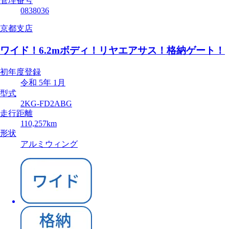
管理番号
0838036
京都支店
ワイド！6.2mボディ！リヤエアサス！格納ゲート！
初年度登録
令和 5年 1月
型式
2KG-FD2ABG
走行距離
110,257km
形状
アルミウィング