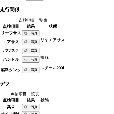
走行関係
点検項目一覧表
点検項目
結果
状態
リーフサス
◎
：写真
リヤエアサス
エアサス
◎
：写真
パワステ
◎
：写真
擦れ
ハンドル
〇
：写真
スチール
200L
燃料タンク
◎
：写真
デフ
点検項目一覧表
点検項目
結果
状態
異音
◎
：写真
オイル漏れ