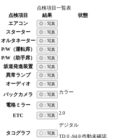
点検項目一覧表
点検項目
結果
状態
エアコン
◎
：写真
スターター
◎
：写真
オルタネーター
◎
：写真
P/W（運転席）
◎
：写真
P/W（助手席）
◎
：写真
坂道発進装置
◎
：写真
異常ランプ
◎
：写真
オーディオ
◎
：写真
カラー
バックカメラ
◎
：写真
電格ミラー
◎
：写真
2.0
ETC
◎
：写真
デジタル
タコグラフ
〇
：写真
TDⅡ-94※作動未確認