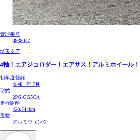
管理番号
0838027
埼玉支店
4軸！エアジョロダー！エアサス！アルミホイール！
初年度登録
令和 1年 7月
型式
2PG-CG5CA
走行距離
420,744km
形状
アルミウィング