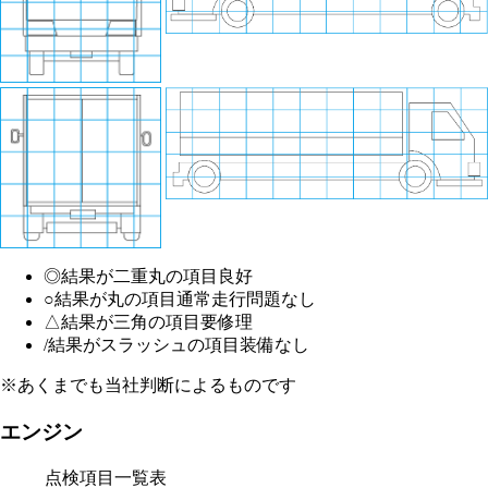
◎
結果が二重丸の項目
良好
○
結果が丸の項目
通常走行問題なし
△
結果が三角の項目
要修理
/
結果がスラッシュの項目
装備なし
※あくまでも当社判断によるものです
エンジン
点検項目一覧表