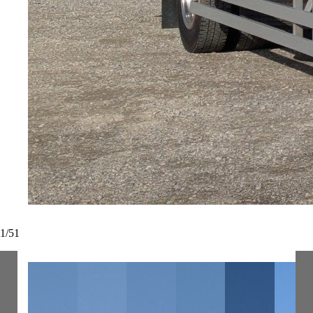
1
/
51