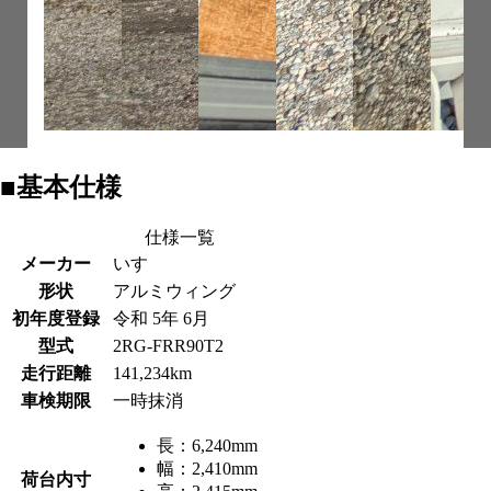
■基本仕様
仕様一覧
メーカー
いすゞ
形状
アルミウィング
初年度登録
令和 5年 6月
型式
2RG-FRR90T2
走行距離
141,234km
車検期限
一時抹消
長：
6,240mm
幅：
2,410mm
荷台内寸