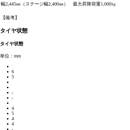
幅2,445㎜（ステージ幅2,400㎜） 最大昇降荷重1,000㎏
【備考】
タイヤ状態
タイヤ状態
単位：mm
6
5
-
-
4
5
4
4
-