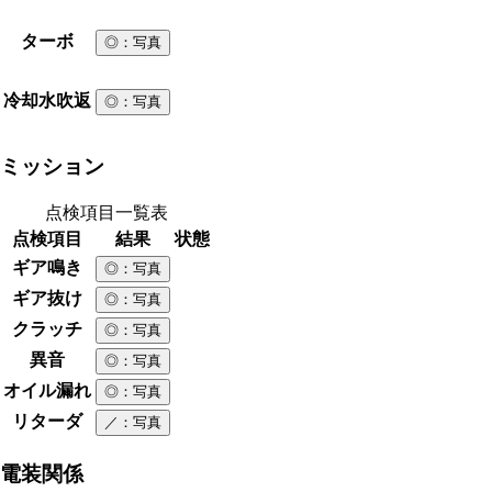
ターボ
◎
：写真
冷却水吹返
◎
：写真
ミッション
点検項目一覧表
点検項目
結果
状態
ギア鳴き
◎
：写真
ギア抜け
◎
：写真
クラッチ
◎
：写真
異音
◎
：写真
オイル漏れ
◎
：写真
リターダ
／
：写真
電装関係