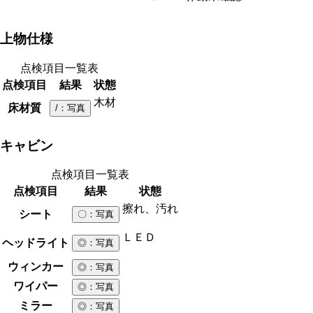
上物仕様
点検項目一覧表
点検項目
結果
状態
木材
床材質
/
：写真
キャビン
点検項目一覧表
点検項目
結果
状態
擦れ、汚れ
シート
〇
：写真
ＬＥＤ
ヘッドライト
◎
：写真
ウィンカー
◎
：写真
ワイパー
◎
：写真
ミラー
◎
：写真