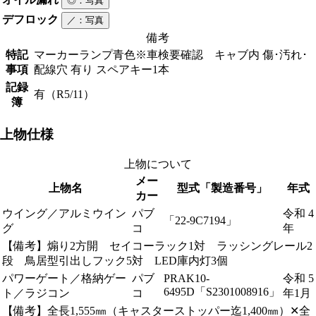
◎
：写真
デフロック
／
：写真
備考
特記
マーカーランプ青色※車検要確認 キャブ内 傷･汚れ･
事項
配線穴 有り スペアキー1本
記録
有（R5/11）
簿
上物仕様
上物について
メー
上物名
型式「製造番号」
年式
カー
ウイング／アルミウイン
パブ
令和 4
「22-9C7194」
グ
コ
年
【備考】煽り2方開 セイコーラック1対 ラッシングレール2
段 鳥居型引出しフック5対 LED庫内灯3個
パワーゲート／格納ゲー
パブ
PRAK10-
令和 5
6495D「S2301008916」
ト／ラジコン
コ
年1月
【備考】全長1,555㎜（キャスターストッパー迄1,400㎜）✕全