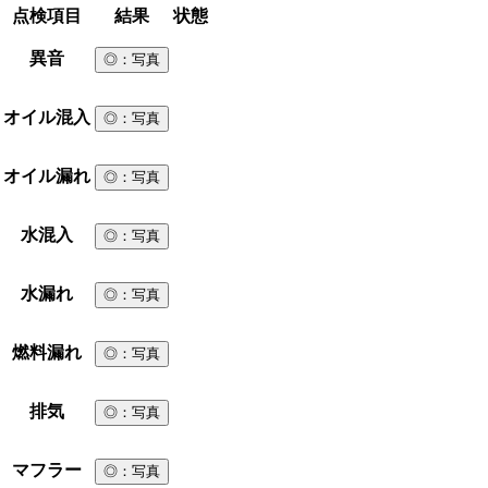
点検項目
結果
状態
異音
◎
：写真
オイル混入
◎
：写真
オイル漏れ
◎
：写真
水混入
◎
：写真
水漏れ
◎
：写真
燃料漏れ
◎
：写真
排気
◎
：写真
マフラー
◎
：写真