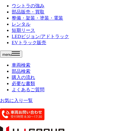
ウシトラの強み
部品販売・買取
整備・架装・塗装・電装
レンタル
短期リース
LEDビジョン/アドトラック
EVトラック販売
menu
車両検索
部品検索
購入の流れ
必要な書類
よくあるご質問
お気に入り一覧