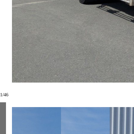
1
/
46