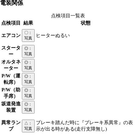
電装関係
点検項目一覧表
点検項目
結果
状態
〇
：
エアコン
ヒーターぬるい
写真
スタータ
◎
：
ー
写真
オルタネ
◎
：
ーター
写真
P/W（運
◎
：
転席）
写真
P/W（助
◎
：
手席）
写真
坂道発進
◎
：
装置
写真
異常ラン
ブレーキ踏んだ時に『ブレーキ系異常』の表
△
：
プ
写真
示が出る時がある(走行支障無し)