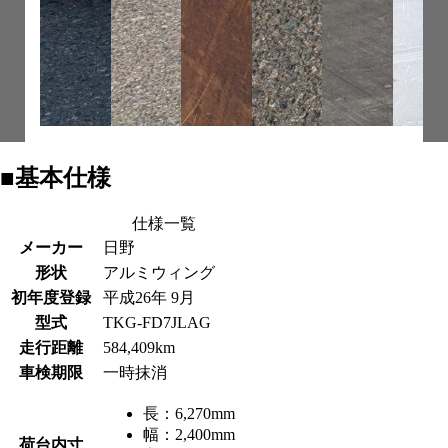
■基本仕様
仕様一覧
メーカー
日野
形状
アルミウィング
初年度登録
平成26年 9月
型式
TKG-FD7JLAG
走行距離
584,409km
車検期限
一時抹消
長：
6,270mm
幅：
2,400mm
荷台内寸