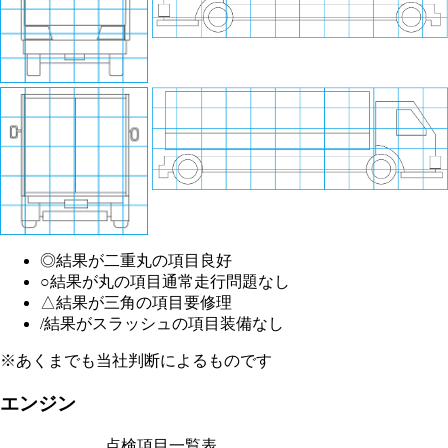
◎
結果が二重丸の項目
良好
○
結果が丸の項目
通常走行問題なし
△
結果が三角の項目
要修理
/
結果がスラッシュの項目
装備なし
※あくまでも当社判断によるものです
エンジン
点検項目一覧表