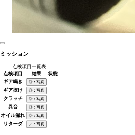
ミッション
点検項目一覧表
点検項目
結果
状態
ギア鳴き
◎
：写真
ギア抜け
◎
：写真
クラッチ
◎
：写真
異音
◎
：写真
オイル漏れ
◎
：写真
リターダ
／
：写真