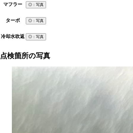
マフラー
◎
：写真
ターボ
◎
：写真
冷却水吹返
◎
：写真
点検箇所の写真