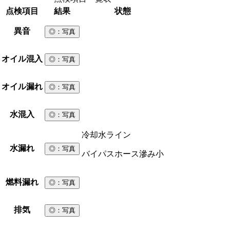
点検項目
結果
状態
異音
◎
：写真
オイル混入
◎
：写真
オイル漏れ
◎
：写真
水混入
◎
：写真
冷却水ライン
水漏れ
◎
：写真
バイパスホース滲み小
燃料漏れ
◎
：写真
排気
◎
：写真