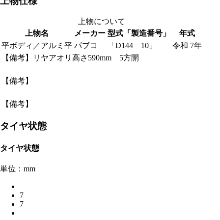
上物仕様
上物について
上物名
メーカー
型式「製造番号」
年式
平ボディ／アルミ平
パブコ
「D144 10」
令和 7年
【備考】リヤアオリ高さ590mm 5方開
【備考】
【備考】
タイヤ状態
タイヤ状態
単位：mm
7
7