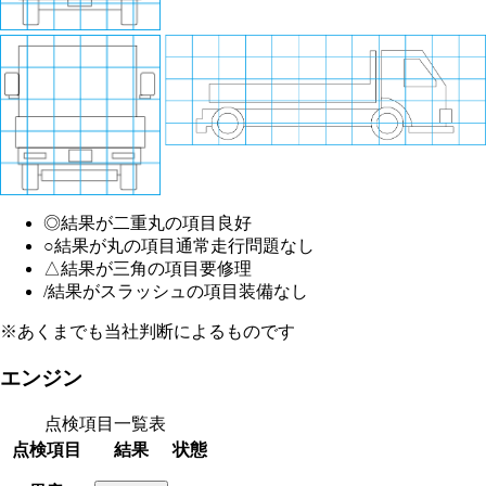
◎
結果が二重丸の項目
良好
○
結果が丸の項目
通常走行問題なし
△
結果が三角の項目
要修理
/
結果がスラッシュの項目
装備なし
※あくまでも当社判断によるものです
エンジン
点検項目一覧表
点検項目
結果
状態