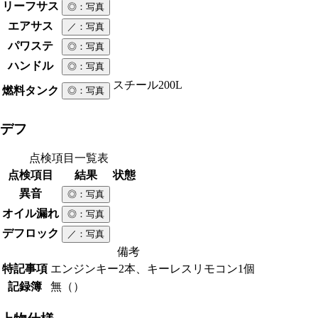
リーフサス
◎
：写真
エアサス
／
：写真
パワステ
◎
：写真
ハンドル
◎
：写真
スチール
200L
燃料タンク
◎
：写真
デフ
点検項目一覧表
点検項目
結果
状態
異音
◎
：写真
オイル漏れ
◎
：写真
デフロック
／
：写真
備考
特記事項
エンジンキー2本、キーレスリモコン1個
記録簿
無（）