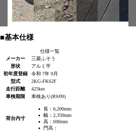
■基本仕様
仕様一覧
メーカー
三菱ふそう
形状
アルミ平
初年度登録
令和 7年 9月
型式
2KG-FK62F
走行距離
425km
車検期限
車検あり(R9/09)
長：
6,200mm
幅：
2,350mm
荷台内寸
高：
690mm
門高：