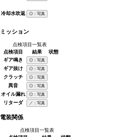
冷却水吹返
◎
：写真
ミッション
点検項目一覧表
点検項目
結果
状態
ギア鳴き
◎
：写真
ギア抜け
◎
：写真
クラッチ
◎
：写真
異音
◎
：写真
オイル漏れ
◎
：写真
リターダ
／
：写真
電装関係
点検項目一覧表