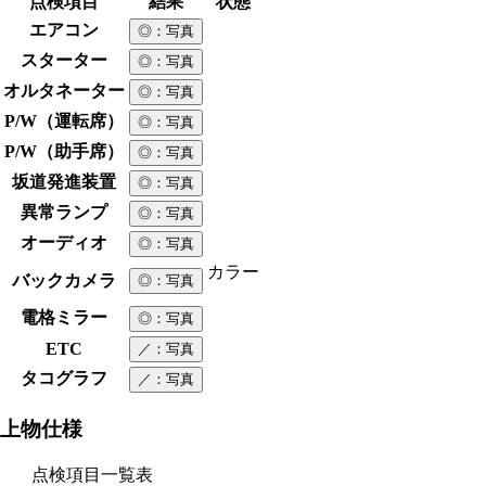
点検項目
結果
状態
エアコン
◎
：写真
スターター
◎
：写真
オルタネーター
◎
：写真
P/W（運転席）
◎
：写真
P/W（助手席）
◎
：写真
坂道発進装置
◎
：写真
異常ランプ
◎
：写真
オーディオ
◎
：写真
カラー
バックカメラ
◎
：写真
電格ミラー
◎
：写真
ETC
／
：写真
タコグラフ
／
：写真
上物仕様
点検項目一覧表