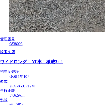
管理番号
0838008
埼玉支店
ワイドロング！AT車！積載3t！
初年度登録
令和 1年10月
型式
2RG-XZU712M
走行距離
57,629km
形状
平ボディ