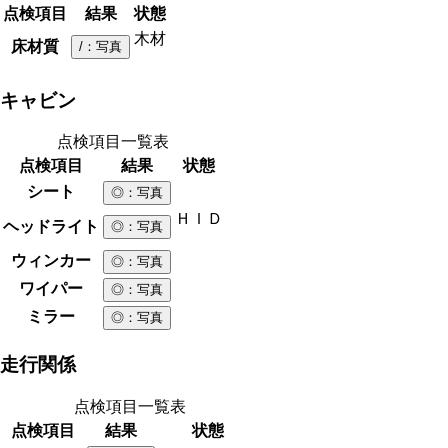
点検項目
結果
状態
木材
床材質
/
：写真
キャビン
点検項目一覧表
点検項目
結果
状態
シート
◎
：写真
ＨＩＤ
ヘッドライト
◎
：写真
ウィンカー
◎
：写真
ワイパー
◎
：写真
ミラー
◎
：写真
走行関係
点検項目一覧表
点検項目
結果
状態