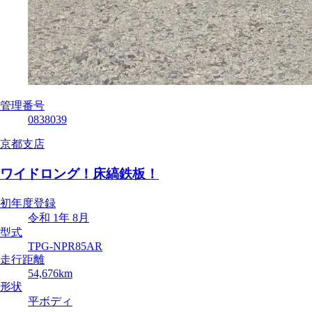
管理番号
0838039
京都支店
ワイドロング！床縞鉄板！
初年度登録
令和 1年 8月
型式
TPG-NPR85AR
走行距離
54,676km
形状
平ボディ