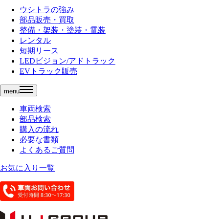
ウシトラの強み
部品販売・買取
整備・架装・塗装・電装
レンタル
短期リース
LEDビジョン/アドトラック
EVトラック販売
menu
車両検索
部品検索
購入の流れ
必要な書類
よくあるご質問
お気に入り一覧