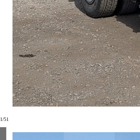
1
/
51