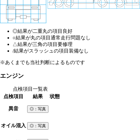
◎
結果が二重丸の項目
良好
○
結果が丸の項目
通常走行問題なし
△
結果が三角の項目
要修理
/
結果がスラッシュの項目
装備なし
※あくまでも当社判断によるものです
エンジン
点検項目一覧表
点検項目
結果
状態
異音
◎
：写真
オイル混入
◎
：写真