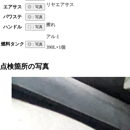
リヤエアサス
エアサス
◎
：写真
パワステ
◎
：写真
擦れ
ハンドル
〇
：写真
アルミ
燃料タンク
◎
：写真
390L×1個
点検箇所の写真