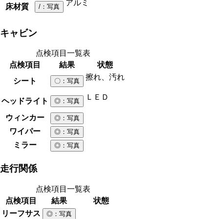
アルミ
床材質
/
：写真
キャビン
点検項目一覧表
点検項目
結果
状態
擦れ、汚れ
シート
〇
：写真
ＬＥＤ
ヘッドライト
◎
：写真
ウィンカー
◎
：写真
ワイパー
◎
：写真
ミラー
◎
：写真
走行関係
点検項目一覧表
点検項目
結果
状態
リーフサス
◎
：写真