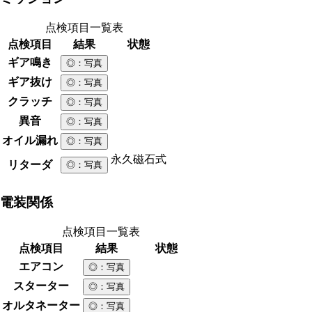
点検項目一覧表
点検項目
結果
状態
ギア鳴き
◎
：写真
ギア抜け
◎
：写真
クラッチ
◎
：写真
異音
◎
：写真
オイル漏れ
◎
：写真
永久磁石式
リターダ
◎
：写真
電装関係
点検項目一覧表
点検項目
結果
状態
エアコン
◎
：写真
スターター
◎
：写真
オルタネーター
◎
：写真