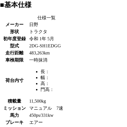
■基本仕様
仕様一覧
メーカー
日野
形状
トラクタ
初年度登録
令和 1年 5月
型式
2DG-SH1EDGG
走行距離
483,263km
車検期限
一時抹消
長：
幅：
荷台内寸
高：
門高：
積載量
11,500kg
ミッション
マニュアル 7速
馬力
450ps/331kw
ブレーキ
エアー