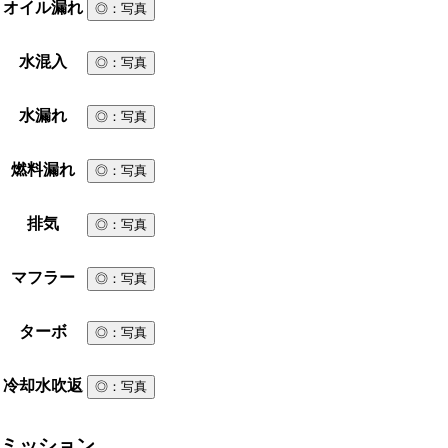
オイル漏れ
◎
：写真
水混入
◎
：写真
水漏れ
◎
：写真
燃料漏れ
◎
：写真
排気
◎
：写真
マフラー
◎
：写真
ターボ
◎
：写真
冷却水吹返
◎
：写真
ミッション