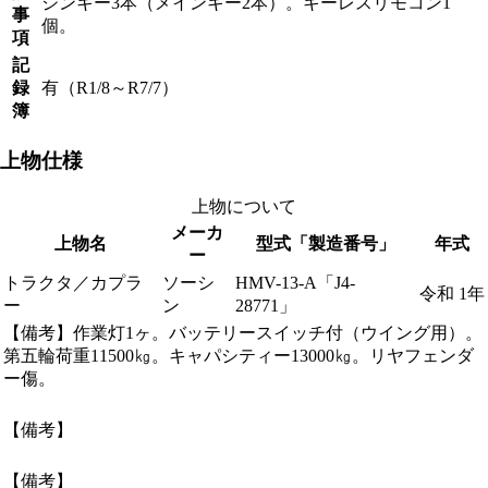
ジンキー3本（メインキー2本）。キーレスリモコン1
事
個。
項
記
録
有（R1/8～R7/7）
簿
上物仕様
上物について
メーカ
上物名
型式「製造番号」
年式
ー
トラクタ／カプラ
ソーシ
HMV-13-A「J4-
令和 1年
ー
ン
28771」
【備考】作業灯1ヶ。バッテリースイッチ付（ウイング用）。
第五輪荷重11500㎏。キャパシティー13000㎏。リヤフェンダ
ー傷。
【備考】
【備考】