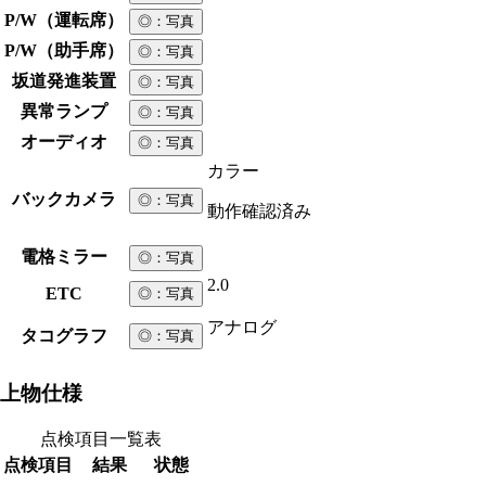
P/W（運転席）
◎
：写真
P/W（助手席）
◎
：写真
坂道発進装置
◎
：写真
異常ランプ
◎
：写真
オーディオ
◎
：写真
カラー
バックカメラ
◎
：写真
動作確認済み
電格ミラー
◎
：写真
2.0
ETC
◎
：写真
アナログ
タコグラフ
◎
：写真
上物仕様
点検項目一覧表
点検項目
結果
状態