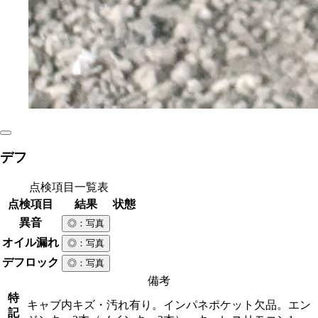
デフ
点検項目一覧表
点検項目
結果
状態
異音
◎
：写真
オイル漏れ
◎
：写真
デフロック
◎
：写真
備考
特
キャブ内キズ・汚れ有り。インパネポケット欠品。エン
記